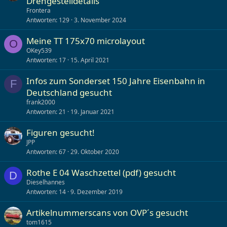
Drehgestelldetails
Frontera
Antworten
129
3. November 2024
Meine TT 175x70 microlayout
O
OKey539
Antworten
17
15. April 2021
Infos zum Sonderset 150 Jahre Eisenbahn in
F
Deutschland gesucht
frank2000
Antworten
21
19. Januar 2021
Figuren gesucht!
JPP
Antworten
67
29. Oktober 2020
Rothe E 04 Waschzettel (pdf) gesucht
D
Dieselhannes
Antworten
14
9. Dezember 2019
Artikelnummerscans von OVP´s gesucht
tom1615