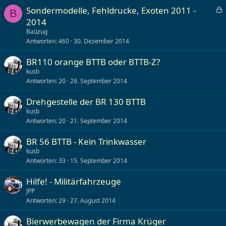
Sondermodelle, Fehldrucke, Exoten 2011 -
B
e
2014
s
Baüzug
p
Antworten
460
30. Dezember 2014
e
r
BR110 orange BTTB oder BTTB-Z?
r
kusb
t
Antworten
20
28. September 2014
Drehgestelle der BR 130 BTTB
kusb
Antworten
20
21. September 2014
BR 56 BTTB - Kein Trinkwasser
kusb
Antworten
33
15. September 2014
Hilfe! - Militärfahrzeuge
JPP
Antworten
29
27. August 2014
Bierwerbewagen der Firma Krüger