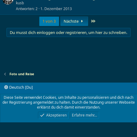
kusb
Antworten
2
1. Dezember 2013
Letzte
1 von 3
Nächste
Du musst dich einloggen oder registrieren, um hier zu schreiben.
Foto und Reise
Deutsch [Du]
Kontakt
Nutzungsbedingungen
Datenschutz
Diese Seite verwendet Cookies, um Inhalte zu personalisieren und dich nach
Hilfe und Impressum
Start
R
der Registrierung angemeldet zu halten. Durch die Nutzung unserer Webseite
S
erklärst du dich damit einverstanden.
S
®
Community platform by XenForo
© 2010-2024 XenForo Ltd.
Akzeptieren
Erfahre mehr…
TT-Board.de
©2001- 2023 von Lokwolf