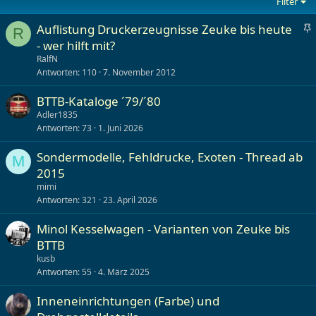
Filter
A
Auflistung Druckerzeugnisse Zeuke bis heute
R
n
- wer hilft mit?
g
RalfN
e
Antworten
110
7. November 2012
h
e
BTTB-Kataloge ´79/´80
f
Adler1835
t
Antworten
73
1. Juni 2026
e
t
Sondermodelle, Fehldrucke, Exoten - Thread ab
M
2015
mimi
Antworten
321
23. April 2026
Minol Kesselwagen - Varianten von Zeuke bis
BTTB
kusb
Antworten
55
4. März 2025
Inneneinrichtungen (Farbe) und