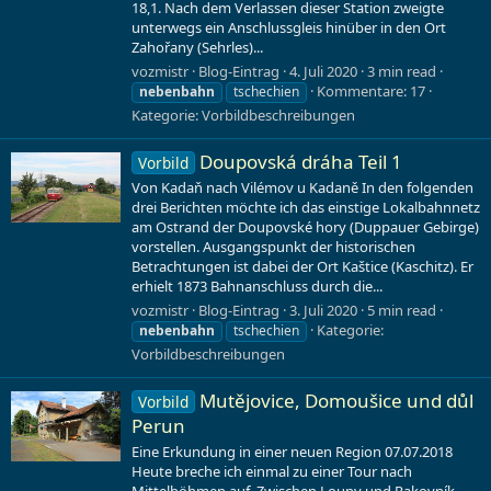
18,1. Nach dem Verlassen dieser Station zweigte
unterwegs ein Anschlussgleis hinüber in den Ort
Zahořany (Sehrles)...
vozmistr
Blog-Eintrag
4. Juli 2020
3 min read
Kommentare: 17
nebenbahn
tschechien
Kategorie:
Vorbildbeschreibungen
Doupovská dráha Teil 1
Vorbild
Von Kadaň nach Vilémov u Kadaně In den folgenden
drei Berichten möchte ich das einstige Lokalbahnnetz
am Ostrand der Doupovské hory (Duppauer Gebirge)
vorstellen. Ausgangspunkt der historischen
Betrachtungen ist dabei der Ort Kaštice (Kaschitz). Er
erhielt 1873 Bahnanschluss durch die...
vozmistr
Blog-Eintrag
3. Juli 2020
5 min read
Kategorie:
nebenbahn
tschechien
Vorbildbeschreibungen
Mutějovice, Domoušice und důl
Vorbild
Perun
Eine Erkundung in einer neuen Region 07.07.2018
Heute breche ich einmal zu einer Tour nach