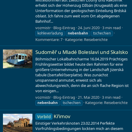
Mittelböhmen auf. Zwischen Louny und Rakovník
erhebt sich der Höhenzug Džbán (Krugwald) als eine
Unterformation der geologischen Einteilung Brdská
oblast. Ich fahre zum weit vom Ort abgelegenen
Bahnhof...
vozmistr
Blog-Eintrag
24. Juni 2020
3 min read
kohleverladung
nebenbahn
tschechien
Kommentare: 7
Kategorie:
Reiseberichte
Sudoměř u Mladé Boleslavi und Skalsko
Böhmischer Lokalbahncharme 16.04.2019 Prächtiges
Frühlingswetter bildet heute den Rahmen für eine
größere Unternehmung in der Landschaft Jizerská
tabule (Isertafel/Iserplatte). Was zunächst
unspannend anmutet, erweist sich als
abwechslungsreich, denn die an sich flache Region ist
von einigen...
vozmistr
Blog-Eintrag
21. Mai 2020
3 min read
Kategorie:
Reiseberichte
nebenbahn
tschechien
Křimov
Vorbild
Einstiger Verkehrsknoten 23.02.2014 Perfekte
Vorfrühlingsbedingungen lockten mich an diesem