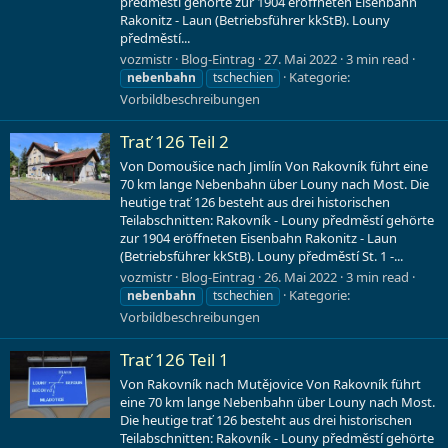
předměstí gehörte zur 1904 eröffneten Eisenbahn
Rakonitz - Laun (Betriebsführer kkStB). Louny
předměstí...
vozmistr
Blog-Eintrag
27. Mai 2022
3 min read
Kategorie:
nebenbahn
tschechien
Vorbildbeschreibungen
Trať 126 Teil 2
Von Domoušice nach Jimlín Von Rakovník führt eine
70 km lange Nebenbahn über Louny nach Most. Die
heutige trať 126 besteht aus drei historischen
Teilabschnitten: Rakovník - Louny předměstí gehörte
zur 1904 eröffneten Eisenbahn Rakonitz - Laun
(Betriebsführer kkStB). Louny předměstí St. 1 -...
vozmistr
Blog-Eintrag
26. Mai 2022
3 min read
Kategorie:
nebenbahn
tschechien
Vorbildbeschreibungen
Trať 126 Teil 1
Von Rakovník nach Mutějovice Von Rakovník führt
eine 70 km lange Nebenbahn über Louny nach Most.
Die heutige trať 126 besteht aus drei historischen
Teilabschnitten: Rakovník - Louny předměstí gehörte