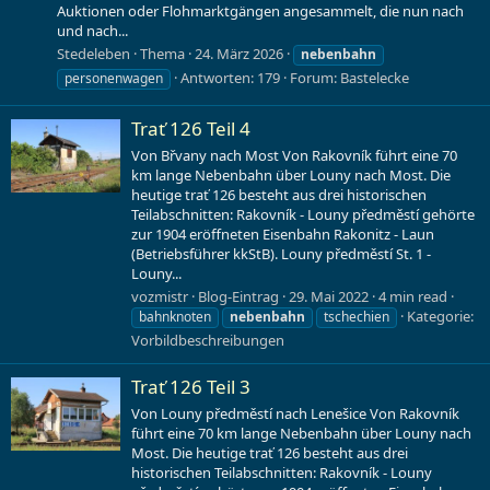
Auktionen oder Flohmarktgängen angesammelt, die nun nach
und nach...
Stedeleben
Thema
24. März 2026
nebenbahn
Antworten: 179
Forum:
Bastelecke
personenwagen
Trať 126 Teil 4
Von Břvany nach Most Von Rakovník führt eine 70
km lange Nebenbahn über Louny nach Most. Die
heutige trať 126 besteht aus drei historischen
Teilabschnitten: Rakovník - Louny předměstí gehörte
zur 1904 eröffneten Eisenbahn Rakonitz - Laun
(Betriebsführer kkStB). Louny předměstí St. 1 -
Louny...
vozmistr
Blog-Eintrag
29. Mai 2022
4 min read
Kategorie:
bahnknoten
nebenbahn
tschechien
Vorbildbeschreibungen
Trať 126 Teil 3
Von Louny předměstí nach Lenešice Von Rakovník
führt eine 70 km lange Nebenbahn über Louny nach
Most. Die heutige trať 126 besteht aus drei
historischen Teilabschnitten: Rakovník - Louny