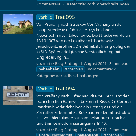
Kommentare: 3
Kategorie:
Vorbildbeschreibungen
Trať 095
Vorbild
Von Vraňany nach Straškov Von Vraňany an der
Hauptstrecke 090 führt eine 37,5 km lange
Nebenbahn nach Libochovice. Die Strecke wurde am
13.10.1907 von der Lokalbahn Libochowitz -
Jenschowitz eröffnet. Die Betriebsführung oblag der
kkStB. Später erfolgte eine Verstaatlichung mit
Eingliederung in...
vozmistr
Blog-Eintrag
1. August 2021
3 min read
Kommentare: 2
nebenbahn
tschechien
Kategorie:
Vorbildbeschreibungen
Trať 094
Vorbild
Von Vraňany nach Lužec nad Vltavou Der Glanz der
tschechischen Bahnwelt bekommt Risse. Die Corona-
Pandemie wirkt dabei wie ein Brennglas und ein
Zeitraffer. Es kommt zu Rückbauten der Infrastruktur,
zu - von hierzulande sattsam bekannten - Brachial-
und Sinnlosmodernisierungen (z. B. 40...
vozmistr
Blog-Eintrag
1. August 2021
3 min read
einstellungsbedroht
nebenbahn
tschechien