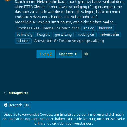
Da ich meine Nebenbahn kaum noch genutzt habe, weil auf dem
alten BTTB Gleisen immer etwas schief ging (Entgleisungen), mir
das aber zu schade war die einfach still zu legen, hatte ich mich
Ende 2019 dazu entschieden, die Nebenbahn auf
Modellgleis/Flexgleis umzubauen, was nicht einfach mal so...
TTmoba Lukas
Thema
23. März 2020
analog
bahnhof
bahnsteig
flexgleis
gestaltung
modellgleis
nebenbahn
Antworten: 8
Forum:
Anlagengestaltung
schotter
Letzte
1 von 2
Nächste
Schlagworte
Deutsch [Du]
Kontakt
Nutzungsbedingungen
Datenschutz
Diese Seite verwendet Cookies, um Inhalte zu personalisieren und dich nach
Hilfe und Impressum
Start
R
der Registrierung angemeldet zu halten. Durch die Nutzung unserer Webseite
S
erklärst du dich damit einverstanden.
S