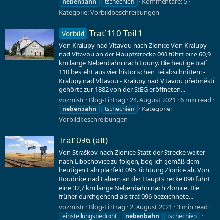
Kommentare: 5
nebenbahn
tschechien
Kategorie:
Vorbildbeschreibungen
Trať 110 Teil 1
Vorbild
Von Kralupy nad Vltavou nach Zlonice Von Kralupy
nad Vltavou an der Hauptstrecke 090 führt eine 60,9
km lange Nebenbahn nach Louny. Die heutige trať
110 besteht aus vier historischen Teilabschnitten: -
Kralupy nad Vltavou - Kralupy nad Vltavou předměstí
gehörte zur 1882 von der StEG eröffneten...
vozmistr
Blog-Eintrag
24. August 2021
6 min read
Kategorie:
nebenbahn
tschechien
Vorbildbeschreibungen
Trať 096 (alt)
Von Straškov nach Zlonice Statt der Strecke weiter
nach Libochovice zu folgen, bog ich gemäß dem
heutigen Fahrplanfeld 095 Richtung Zlonice ab. Von
Roudnice nad Labem an der Hauptstrecke 090 führt
eine 32,7 km lange Nebenbahn nach Zlonice. Die
früher durchgehend als trať 096 bezeichnete...
vozmistr
Blog-Eintrag
2. August 2021
3 min read
einstellungsbedroht
nebenbahn
tschechien