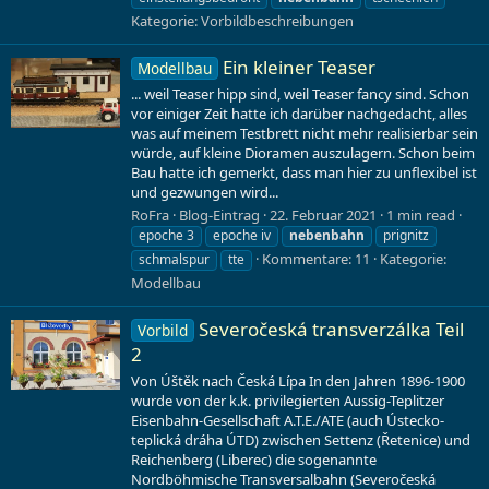
Kategorie:
Vorbildbeschreibungen
Ein kleiner Teaser
Modellbau
... weil Teaser hipp sind, weil Teaser fancy sind. Schon
vor einiger Zeit hatte ich darüber nachgedacht, alles
was auf meinem Testbrett nicht mehr realisierbar sein
würde, auf kleine Dioramen auszulagern. Schon beim
Bau hatte ich gemerkt, dass man hier zu unflexibel ist
und gezwungen wird...
RoFra
Blog-Eintrag
22. Februar 2021
1 min read
epoche 3
epoche iv
nebenbahn
prignitz
Kommentare: 11
Kategorie:
schmalspur
tte
Modellbau
Severočeská transverzálka Teil
Vorbild
2
Von Úštěk nach Česká Lípa In den Jahren 1896-1900
wurde von der k.k. privilegierten Aussig-Teplitzer
Eisenbahn-Gesellschaft A.T.E./ATE (auch Ústecko-
teplická dráha ÚTD) zwischen Settenz (Řetenice) und
Reichenberg (Liberec) die sogenannte
Nordböhmische Transversalbahn (Severočeská