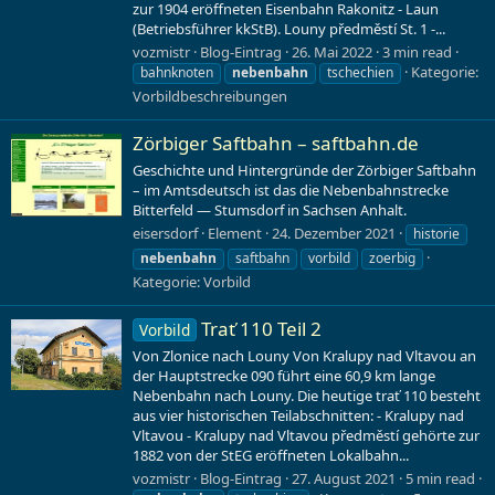
zur 1904 eröffneten Eisenbahn Rakonitz - Laun
(Betriebsführer kkStB). Louny předměstí St. 1 -...
vozmistr
Blog-Eintrag
26. Mai 2022
3 min read
Kategorie:
bahnknoten
nebenbahn
tschechien
Vorbildbeschreibungen
Zörbiger Saftbahn – saftbahn.de
Geschichte und Hintergründe der Zörbiger Saftbahn
– im Amtsdeutsch ist das die Nebenbahnstrecke
Bitterfeld — Stumsdorf in Sachsen Anhalt.
eisersdorf
Element
24. Dezember 2021
historie
nebenbahn
saftbahn
vorbild
zoerbig
Kategorie:
Vorbild
Trať 110 Teil 2
Vorbild
Von Zlonice nach Louny Von Kralupy nad Vltavou an
der Hauptstrecke 090 führt eine 60,9 km lange
Nebenbahn nach Louny. Die heutige trať 110 besteht
aus vier historischen Teilabschnitten: - Kralupy nad
Vltavou - Kralupy nad Vltavou předměstí gehörte zur
1882 von der StEG eröffneten Lokalbahn...
vozmistr
Blog-Eintrag
27. August 2021
5 min read