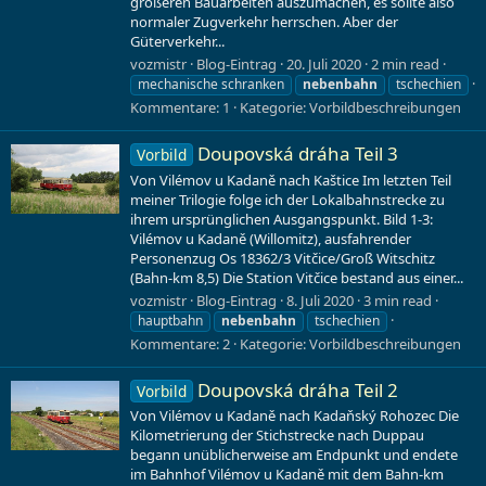
größeren Bauarbeiten auszumachen, es sollte also
normaler Zugverkehr herrschen. Aber der
Güterverkehr...
vozmistr
Blog-Eintrag
20. Juli 2020
2 min read
mechanische schranken
nebenbahn
tschechien
Kommentare: 1
Kategorie:
Vorbildbeschreibungen
Doupovská dráha Teil 3
Vorbild
Von Vilémov u Kadaně nach Kaštice Im letzten Teil
meiner Trilogie folge ich der Lokalbahnstrecke zu
ihrem ursprünglichen Ausgangspunkt. Bild 1-3:
Vilémov u Kadaně (Willomitz), ausfahrender
Personenzug Os 18362/3 Vitčice/Groß Witschitz
(Bahn-km 8,5) Die Station Vitčice bestand aus einer...
vozmistr
Blog-Eintrag
8. Juli 2020
3 min read
hauptbahn
nebenbahn
tschechien
Kommentare: 2
Kategorie:
Vorbildbeschreibungen
Doupovská dráha Teil 2
Vorbild
Von Vilémov u Kadaně nach Kadaňský Rohozec Die
Kilometrierung der Stichstrecke nach Duppau
begann unüblicherweise am Endpunkt und endete
im Bahnhof Vilémov u Kadaně mit dem Bahn-km