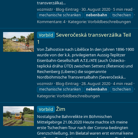
transverzálka)...
vozmistr
Blog-Eintrag
30. August 2020
5 min read
mechanische schranken
nebenbahn
tschechien
Kommentare: 4
Kategorie:
Vorbildbeschreibungen
Severočeská transverzálka Teil
Vorbild
1
Von Žalhostice nach Liběšice In den Jahren 1896-1900
wurde von der k.k. privilegierten Aussig-Teplitzer
Eisenbahn-Gesellschaft A.T.E./ATE (auch Ústecko-
teplická dráha ÚTD) zwischen Settenz (Řetenice) und
Reichenberg (Liberec) die sogenannte
Nordböhmische Transversalbahn (Severočeská...
vozmistr
Blog-Eintrag
28. August 2020
4 min read
mechanische schranken
nebenbahn
tschechien
Kategorie:
Vorbildbeschreibungen
Žim
Vorbild
Nostalgische Bahnrelikte im Böhmischen
Mittelgebirge 21.06.2020 Heute machte ich meine
erste Tschechien-Tour nach der Corona-bedingten
Grenzschließung. Im Bielatal waren erst einmal keine