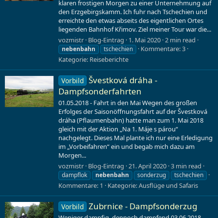
klaren frostigen Morgen zu einer Unternehmung auf
den Erzgebirgskamm. Ich fuhr nach Tschechien und
erreichte den etwas abseits des eigentlichen Ortes
liegenden Bahnhof Křimov. Ziel meiner Tour war die...
vozmistr
Blog-Eintrag
1. Mai 2020
2 min read
Kommentare: 3
nebenbahn
tschechien
Kategorie:
Reiseberichte
Švestková dráha -
Vorbild
Dampfsonderfahrten
01.05.2018 - Fahrt in den Mai Wegen des großen
Erfolges der Saisonöffnungsfahrt auf der Švestková
dráha (Pflaumenbahn) hatte man zum 1. Mai 2018
gleich mit der Aktion „Na 1. Máje s párou“
nachgelegt. Dieses Mal plante ich nur eine Erledigung
im „Vorbeifahren“ ein und begab mich dazu am
Morgen...
vozmistr
Blog-Eintrag
21. April 2020
3 min read
dampflok
nebenbahn
sonderzug
tschechien
Kommentare: 1
Kategorie:
Ausflüge und Safaris
Zubrnice - Dampfsonderzug
Vorbild
Weniger dampfig, dennoch dampfend 03.06.2018