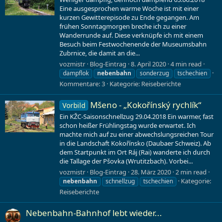
Eine ausgesprochen warme Woche ist mit einer
kurzen Gewitterepisode zu Ende gegangen. Am
frühen Sonntagmorgen breche ich zu einer
Wanderrunde auf. Diese verknüpfe ich mit einem
Besuch beim Festwochenende der Museumsbahn
Zubrnice, die damit an die...
vozmistr
Blog-Eintrag
8. April 2020
4 min read
dampflok
nebenbahn
sonderzug
tschechien
Kommentare: 3
Kategorie:
Reiseberichte
Mšeno - „Kokořínský rychlík“
Vorbild
Ein KŽC-Saisonschnellzug 29.04.2018 Ein warmer, fast
schon heißer Frühlingstag wurde erwartet. Ich
machte mich auf zu einer abwechslungsreichen Tour
in die Landschaft Kokořínsko (Daubaer Schweiz). Ab
dem Startpunkt im Ort Ráj (Rai) wanderte ich durch
die Tallage der Pšovka (Wrutitzbach). Vorbei...
vozmistr
Blog-Eintrag
28. März 2020
2 min read
Kategorie:
nebenbahn
schnellzug
tschechien
Reiseberichte
Nebenbahn-Bahnhof lebt wieder...