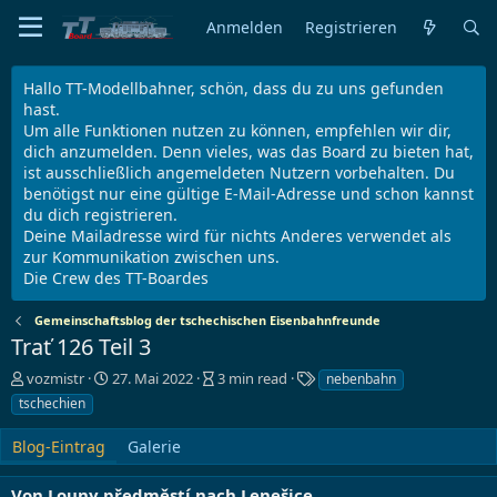
Anmelden
Registrieren
Hallo TT-Modellbahner, schön, dass du zu uns gefunden
hast.
Um alle Funktionen nutzen zu können, empfehlen wir dir,
dich anzumelden. Denn vieles, was das Board zu bieten hat,
ist ausschließlich angemeldeten Nutzern vorbehalten. Du
benötigst nur eine gültige E-Mail-Adresse und schon kannst
du dich registrieren.
Deine Mailadresse wird für nichts Anderes verwendet als
zur Kommunikation zwischen uns.
Die Crew des TT-Boardes
Gemeinschaftsblog der tschechischen Eisenbahnfreunde
Trať 126 Teil 3
A
E
B
S
vozmistr
27. Mai 2022
3 min read
nebenbahn
u
r
l
c
tschechien
t
s
o
h
o
t
g
l
Blog-Eintrag
Galerie
r
e
e
a
l
n
g
Von Louny předměstí nach Lenešice