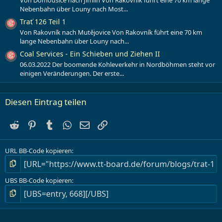
Von Domoušice nach Jimlín Von Rakovník führt eine 70 km lange
Nebenbahn über Louny nach Most...
Trať 126 Teil 1
Von Rakovník nach Mutějovice Von Rakovník führt eine 70 km
lange Nebenbahn über Louny nach...
Coal Services - Ein Schieben und Ziehen II
06.03.2022 Der boomende Kohleverkehr in Nordböhmen steht vor
einigen Veränderungen. Der erste...
Diesen Eintrag teilen
Reddit
Pinterest
Tumblr
WhatsApp
E-Mail
Link
URL BB-Code kopieren
UBS BB-Code kopieren