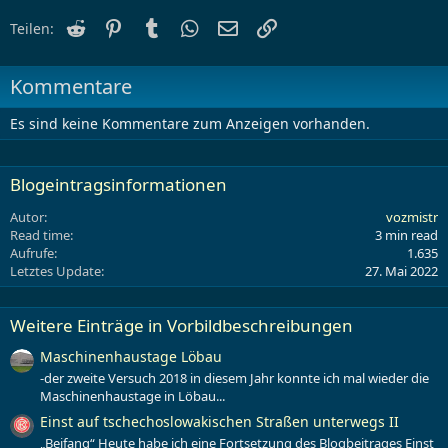
Reddit
Pinterest
Tumblr
WhatsApp
E-Mail
Link
Teilen:
Kommentare
Es sind keine Kommentare zum Anzeigen vorhanden.
Blogeintragsinformationen
Autor
vozmistr
Read time
3 min read
Aufrufe
1.635
Letztes Update
27. Mai 2022
Weitere Einträge in Vorbildbeschreibungen
Maschinenhaustage Löbau
-der zweite Versuch 2018 in diesem Jahr konnte ich mal wieder die
Maschinenhaustage in Löbau...
Einst auf tschechoslowakischen Straßen unterwegs II
„Beifang“ Heute habe ich eine Fortsetzung des Blogbeitrages Einst