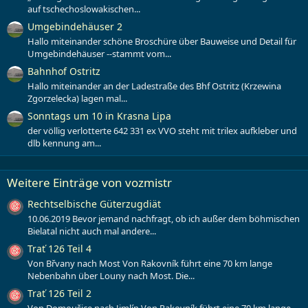
auf tschechoslowakischen...
Umgebindehäuser 2
Hallo miteinander schöne Broschüre über Bauweise und Detail für
Umgebindehäuser --stammt vom...
Bahnhof Ostritz
Hallo miteinander an der Ladestraße des Bhf Ostritz (Krzewina
Zgorzelecka) lagen mal...
Sonntags um 10 in Krasna Lipa
der völlig verlotterte 642 331 ex VVO steht mit trilex aufkleber und
dlb kennung am...
Weitere Einträge von vozmistr
Rechtselbische Güterzugdiät
10.06.2019 Bevor jemand nachfragt, ob ich außer dem böhmischen
Bielatal nicht auch mal andere...
Trať 126 Teil 4
Von Břvany nach Most Von Rakovník führt eine 70 km lange
Nebenbahn über Louny nach Most. Die...
Trať 126 Teil 2