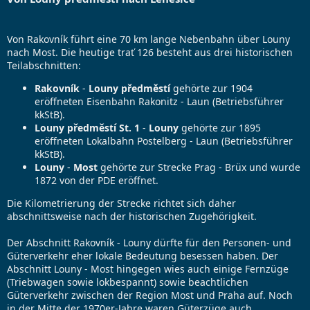
l
t
w
u
r
o
n
y
r
g
r
t
Von Rakovník führt eine 70 km lange Nebenbahn über Louny
s
e
e
nach Most. Die heutige trať 126 besteht aus drei historischen
d
a
Teilabschnitten:
a
d
t
t
Rakovník
-
Louny předměstí
gehörte zur 1904
u
i
eröffneten Eisenbahn Rakonitz - Laun (Betriebsführer
m
m
kkStB).
e
Louny předměstí St. 1
-
Louny
gehörte zur 1895
eröffneten Lokalbahn Postelberg - Laun (Betriebsführer
kkStB).
Louny
-
Most
gehörte zur Strecke Prag - Brüx und wurde
1872 von der PDE eröffnet.
Die Kilometrierung der Strecke richtet sich daher
abschnittsweise nach der historischen Zugehörigkeit.
Der Abschnitt Rakovník - Louny dürfte für den Personen- und
Güterverkehr eher lokale Bedeutung besessen haben. Der
Abschnitt Louny - Most hingegen wies auch einige Fernzüge
(Triebwagen sowie lokbespannt) sowie beachtlichen
Güterverkehr zwischen der Region Most und Praha auf. Noch
in der Mitte der 1970er-Jahre waren Güterzüge auch