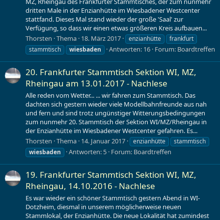
MZ, Rheingau des Frankfurter Stammtisches, der zum nunmehr
dritten Male in der Enzianhütte im Wiesbadener Westcenter
stattfand. Dieses Mal stand wieder der große 'Saal' zur
Verfügung, so dass wir einen etwas größeren Kreis aufbauen...
Thorsten
Thema
18. März 2017
enzianhütte
frankfurt
Antworten: 16
Forum:
Boardtreffen
stammtisch
wiesbaden
20. Frankfurter Stammtisch Sektion WI, MZ,
Rheingau am 13.01.2017 - Nachlese
Alle reden vom Wetter... ... wir fahren zum Stammtisch. Das
dachten sich gestern wieder viele Modellbahnfreunde aus nah
und fern und sind trotz ungünstiger Witterungsbedingungen
zum nunmehr 20. Stammtisch der Sektion WI/MZ/Rheingau in
der Enzianhütte im Wiesbadener Westcenter gefahren. Es...
Thorsten
Thema
14. Januar 2017
enzianhütte
stammtisch
Antworten: 5
Forum:
Boardtreffen
wiesbaden
19. Frankfurter Stammtisch Sektion WI, MZ,
Rheingau, 14.10.2016 - Nachlese
Es war wieder ein schöner Stammtisch gestern Abend in WI-
Dotzheim, diesmal in unserem möglicherweise neuen
Stammlokal, der Enzianhütte. Die neue Lokalität hat zumindest