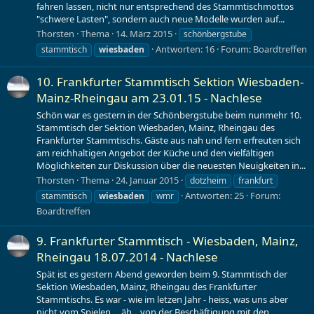
fahren lassen, nicht nur entsprechend des Stammtischmottos
"schwere Lasten", sondern auch neue Modelle wurden auf...
Thorsten
Thema
14. März 2015
schönbergstube
Antworten: 16
Forum:
Boardtreffen
stammtisch
wiesbaden
10. Frankfurter Stammtisch Sektion Wiesbaden-
Mainz-Rheingau am 23.01.15 - Nachlese
Schön war es gestern in der Schönbergstube beim nunmehr 10.
Stammtisch der Sektion Wiesbaden, Mainz, Rheingau des
Frankfurter Stammtischs. Gäste aus nah und fern erfreuten sich
am reichhaltigen Angebot der Küche und den vielfältigen
Möglichkeiten zur Diskussion über die neuesten Neuigkeiten in...
Thorsten
Thema
24. Januar 2015
dotzheim
frankfurt
Antworten: 25
Forum:
stammtisch
wiesbaden
wmr
Boardtreffen
9. Frankfurter Stammtisch - Wiesbaden, Mainz,
Rheingau 18.07.2014 - Nachlese
Spät ist es gestern Abend geworden beim 9. Stammtisch der
Sektion Wiesbaden, Mainz, Rheingau des Frankfurter
Stammtischs. Es war - wie im letzen Jahr - heiss, was uns aber
nicht vom Spielen.... äh... von der Beschäftigung mit den