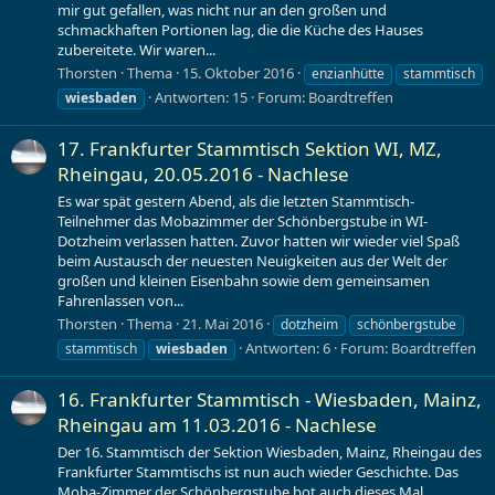
mir gut gefallen, was nicht nur an den großen und
schmackhaften Portionen lag, die die Küche des Hauses
zubereitete. Wir waren...
Thorsten
Thema
15. Oktober 2016
enzianhütte
stammtisch
Antworten: 15
Forum:
Boardtreffen
wiesbaden
17. Frankfurter Stammtisch Sektion WI, MZ,
Rheingau, 20.05.2016 - Nachlese
Es war spät gestern Abend, als die letzten Stammtisch-
Teilnehmer das Mobazimmer der Schönbergstube in WI-
Dotzheim verlassen hatten. Zuvor hatten wir wieder viel Spaß
beim Austausch der neuesten Neuigkeiten aus der Welt der
großen und kleinen Eisenbahn sowie dem gemeinsamen
Fahrenlassen von...
Thorsten
Thema
21. Mai 2016
dotzheim
schönbergstube
Antworten: 6
Forum:
Boardtreffen
stammtisch
wiesbaden
16. Frankfurter Stammtisch - Wiesbaden, Mainz,
Rheingau am 11.03.2016 - Nachlese
Der 16. Stammtisch der Sektion Wiesbaden, Mainz, Rheingau des
Frankfurter Stammtischs ist nun auch wieder Geschichte. Das
Moba-Zimmer der Schönbergstube bot auch dieses Mal