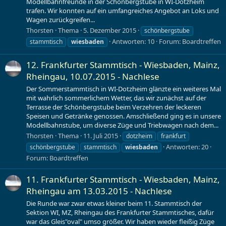
Modellbahnfreunde in der Schönbergstube in WI-Dotzheim
trafen. Wir konnten auf ein umfangreiches Angebot an Loks und
Wagen zurückgreifen...
Thorsten
Thema
5. Dezember 2015
schönbergstube
Antworten: 10
Forum:
Boardtreffen
stammtisch
wiesbaden
12. Frankfurter Stammtisch - Wiesbaden, Mainz,
Rheingau, 10.07.2015 - Nachlese
Der Sommerstammtisch in WI-Dotzheim glänzte ein weiteres Mal
mit wahrlich sommerlichem Wetter, das wir zunächst auf der
Terrasse der Schönbergstube beim Verzehren der leckeren
Speisen und Getränke genossen. Amschließend ging es in unsere
Modellbahnstube, um diverse Züge und Triebwagen nach dem...
Thorsten
Thema
11. Juli 2015
dotzheim
frankfurt
Antworten: 20
schönbergstube
stammtisch
wiesbaden
Forum:
Boardtreffen
11. Frankfurter Stammtisch - Wiesbaden, Mainz,
Rheingau am 13.03.2015 - Nachlese
Die Runde war zwar etwas kleiner beim 11. Stammtisch der
Sektion WI, MZ, Rheingau des Frankfurter Stammtisches, dafür
war das Gleis"oval" umso größer. Wir haben wieder fleißig Züge