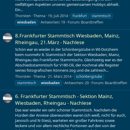
vielfältigen Aspekten unseres gemeinsamen Hobbys abhielt.
Ein...
Thorsten
Thema
19. Juli 2014
frankfurt
stammtisch
Antworten: 19
Forum:
Boardtreffen
wiesbaden
8.Frankfurter Stammtisch Wiesbaden, Mainz,
Rheingau, 21.März - Nachlese
Schön war es wieder in der Schönbergstube in WI-Dotzheim
beim nunmehr 8. Stammtisch der Sektion Wiesbaden, Mainz,
Rheingau des Frankfurter Stammtischs. Gleichzeitig war es der
Abschiedsstammtisch für V180-Oli, der nochmal alle Register
seines fotografischen Könnens zog und die zahlreich...
Thorsten
Thema
21. März 2014
schönbergstube
Antworten: 20
Forum:
Boardtreffen
stammtisch
wiesbaden
6. Frankfurter Stammtisch - Sektion Mainz,
Wiesbaden, Rheingau - Nachlese
Das war wieder ein sehr schöner Stammtisch. Nachdem die
Hürden der Anreise überwunden waren (ich weiß, nicht für euch,
Janosch und N-Stesi), warteten ein großer Fahrkreis sowie
leckere und vor allem reichliche Portionen auf den von der