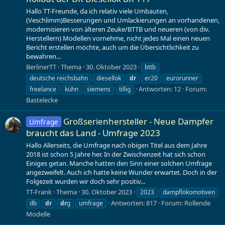
Hallo TT-Freunde, da ich relativ viele Umbauten,
(Veschlimm)Besserungen und Umlackierungen an vorhandenen,
modernisieren von älteren Zeuke/BTTB und neueren (von div.
Herstellern) Modellen vornehme, nicht jedes Mal einen neuen
Bericht erstellen möchte, auch um die Übersichtlichkeit zu
bewahren...
BerlinerTT
Thema
30. Oktober 2023
bttb
deutsche reichsbahn
diesellok
dr
er20
eurorunner
Antworten: 12
Forum:
freelance
kühn
siemens
tillig
Bastelecke
Großserienhersteller - Neue Dampfer
Umfrage
braucht das Land - Umfrage 2023
Hallo Allerseits, die Umfrage nach obigen Titel aus dem Jahre
2018 ist schon 5 Jahre her. In der Zwischenzeit hat sich schon
Einiges getan. Manche hatten den Sinn einer solchen Umfrage
angezweifelt. Auch ich hatte keine Wunder erwartet. Doch in der
Folgezeit wurden wir doch sehr positiv...
TT-Frank
Thema
30. Oktober 2023
2023
dampflokomotiven
Antworten: 817
Forum:
Rollende
db
dr
dr
g
umfrage
Modelle