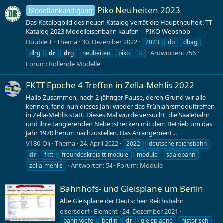
Piko Neuheiten 2023
Modellankündigung
Das Katalogbild des neuen Katalog verrät die Hauptneuheit: TT
Katalog 2023 Modelleisenbahn kaufen | PIKO Webshop
Double T
Thema
30. Dezember 2022
2023
db
dbag
Antworten: 756
dlrg
dr
dr
g
neuheiten
piko
tt
Forum:
Rollende Modelle
FKTT Epoche 4 Treffen in Zella-Mehlis 2022
Hallo Zusammen, nach 2-jähriger Pause, deren Grund wir alle
kennen, fand nun dieses Jahr wieder das Frühjahrsmodultreffen
in Zella-Mehlis statt. Dieses Mal wurde versucht, die Saalebahn
und ihre tangierenden Nebenstrecken mit dem Betrieb um das
Jahr 1970 herum nachzustellen. Das Arrangement...
V180-Oli
Thema
24. April 2022
2022
deutsche reichsbahn
dr
fktt
freundeskreis tt-module
module
saalebahn
Antworten: 54
Forum:
Module
zella-mehlis
Bahnhofs- und Gleispläne um Berlin
Alte Gleispläne der Deutschen Reichsbahn
eisersdorf
Element
24. Dezember 2021
bahnhoefe
berlin
dr
gleisplaene
historisch