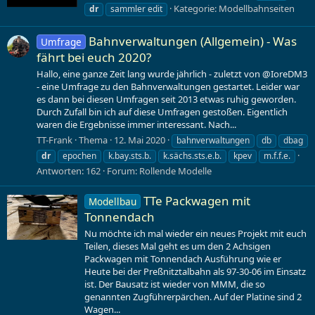
Kategorie:
Modellbahnseiten
dr
sammler edit
Bahnverwaltungen (Allgemein) - Was
Umfrage
fährt bei euch 2020?
Hallo, eine ganze Zeit lang wurde jährlich - zuletzt von @IoreDM3
- eine Umfrage zu den Bahnverwaltungen gestartet. Leider war
es dann bei diesen Umfragen seit 2013 etwas ruhig geworden.
Durch Zufall bin ich auf diese Umfragen gestoßen. Eigentlich
waren die Ergebnisse immer interessant. Nach...
TT-Frank
Thema
12. Mai 2020
bahnverwaltungen
db
dbag
dr
epochen
k.bay.sts.b.
k.sächs.sts.e.b.
kpev
m.f.f.e.
Antworten: 162
Forum:
Rollende Modelle
TTe Packwagen mit
Modellbau
Tonnendach
Nu möchte ich mal wieder ein neues Projekt mit euch
Teilen, dieses Mal geht es um den 2 Achsigen
Packwagen mit Tonnendach Ausführung wie er
Heute bei der Preßnitztalbahn als 97-30-06 im Einsatz
ist. Der Bausatz ist wieder von MMM, die so
genannten Zugführerpärchen. Auf der Platine sind 2
Wagen...