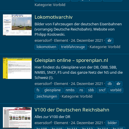
Kategorie:
Vorbild
Lokomotivarchiv
Bilder von Fahrzeugen der deutschen Eisenbahnen
(vorrangig Deutsche Reichsbahn). Website von
Philipp Koslowski.
eisersdorf
Element
24. Dezember 2021
dr
Kategorie:
Vorbild
lokomotiven
triebfahrzeuge
Gleisplan online – sporenplan.nl
Hier findest du Gleispläne von der DB, ÖBB, SBB,
NMBS, SNCF, FS und das ganze Netz der NS und die
Schweiz (!).
eisersdorf
Element
24. Dezember 2021
db
dr
fs
gleispläne
nmbs
ns
sbb
sncf
vorbild
Kategorie:
Vorbild
zeichnungen
V100 der Deutschen Reichsbahn
Alles zur V100 der DR
eisersdorf
Element
24. Dezember 2021
bilder