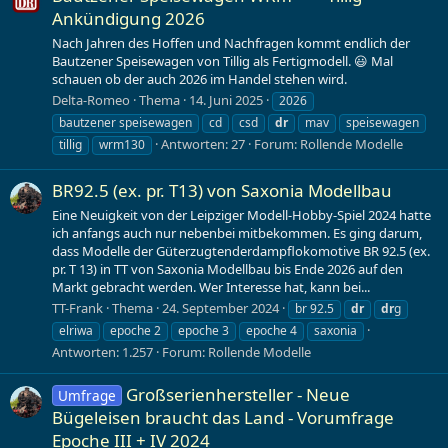
Ankündigung 2026
Nach Jahren des Hoffen und Nachfragen kommt endlich der
Bautzener Speisewagen von Tillig als Fertigmodell. 😃 Mal
schauen ob der auch 2026 im Handel stehen wird.
Delta-Romeo
Thema
14. Juni 2025
2026
bautzener speisewagen
cd
csd
dr
mav
speisewagen
Antworten: 27
Forum:
Rollende Modelle
tillig
wrm130
BR92.5 (ex. pr. T13) von Saxonia Modellbau
Eine Neuigkeit von der Leipziger Modell-Hobby-Spiel 2024 hatte
ich anfangs auch nur nebenbei mitbekommen. Es ging darum,
dass Modelle der Güterzugtenderdampflokomotive BR 92.5 (ex.
pr. T 13) in TT von Saxonia Modellbau bis Ende 2026 auf den
Markt gebracht werden. Wer Interesse hat, kann bei...
TT-Frank
Thema
24. September 2024
br 92.5
dr
dr
g
elriwa
epoche 2
epoche 3
epoche 4
saxonia
Antworten: 1.257
Forum:
Rollende Modelle
Großserienhersteller - Neue
Umfrage
Bügeleisen braucht das Land - Vorumfrage
Epoche III + IV 2024