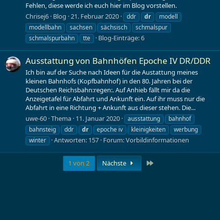
Fehlen, diese werde ich euch hier im Blog vorstellen.
Chrisej6
Blog
21. Februar 2020
ddr
dr
modell
modellbahn
sachsen
sächsisch
schmalspur
Blog-Einträge: 6
schmalspurbahn
tte
Ausstattung von Bahnhöfen Epoche IV DR/DDR
Ich bin auf der Suche nach Ideen für die Austattung meines
kleinen Bahnhofs (Kopfbahnhof) in den 80. Jahren bei der
Deutschen Reichsbahn:regen:. Auf Anhieb fällt mir da die
Anzeigetafel für Abfahrt und Ankunft ein. Auf ihr muss nur die
Abfahrt in eine Richtung + Ankunft aus dieser stehen. Die...
uwe-60
Thema
11. Januar 2020
ausstattung
bahnhof
bahnsteig
ddr
dr
epoche iv
kleinigkeiten
werbung
Antworten: 157
Forum:
Vorbildinformationen
winter
Letzte
1 von 2
Nächste