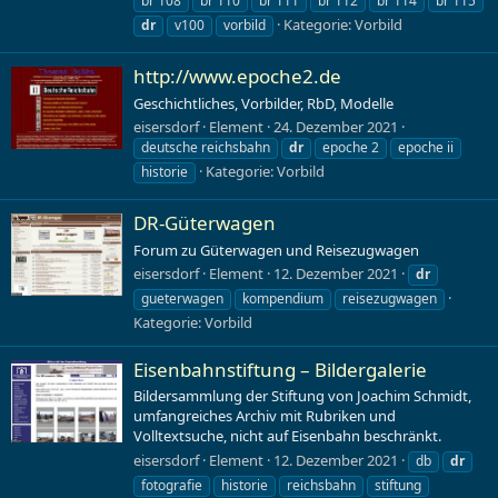
br 108
br 110
br 111
br 112
br 114
br 115
Kategorie:
Vorbild
dr
v100
vorbild
http://www.epoche2.de
Geschichtliches, Vorbilder, RbD, Modelle
eisersdorf
Element
24. Dezember 2021
deutsche reichsbahn
dr
epoche 2
epoche ii
Kategorie:
Vorbild
historie
DR-Güterwagen
Forum zu Güterwagen und Reisezugwagen
eisersdorf
Element
12. Dezember 2021
dr
gueterwagen
kompendium
reisezugwagen
Kategorie:
Vorbild
Eisenbahnstiftung – Bildergalerie
Bildersammlung der Stiftung von Joachim Schmidt,
umfangreiches Archiv mit Rubriken und
Volltextsuche, nicht auf Eisenbahn beschränkt.
eisersdorf
Element
12. Dezember 2021
db
dr
fotografie
historie
reichsbahn
stiftung