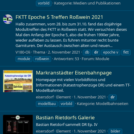
Kategorie:
Medien und Publikationen
vorbild
FKTT Epoche 5 Treffen Roßwein 2021
Hallo zusammen, vom 28. bis zum 31.10. fand das disjährige
Modultreffen des FKTT in Roßwein statt. Wir versuchten dieses
Mal den Anfang der Epoche 5, also die frühen 1990er Jahre,
wieder aufleben zu lassen. Es fuhren mitunter recht bunte
Garnituren. Der Austausch zwischen alten und neuen...
V180-Oli
Thema
2. November 2021
db
dr
epoche v
fktt
Antworten: 53
Forum:
Module
module
roßwein
Markranstädter Eisenbahnpage
Homepage mit vielen Vorbildfotos und
Informationen (Katastrophenzüge DR) und einem TT-
Modellbahnteil.
eisersdorf
Element
1. November 2021
dr
Kategorie:
Modellbahnseiten
modellbau
vorbild
Bastian Rietdorfs Galerie
Bastian Rietdorf sammelt DR Ep. IV
eisersdorf
Element
1. November 2021
bilder