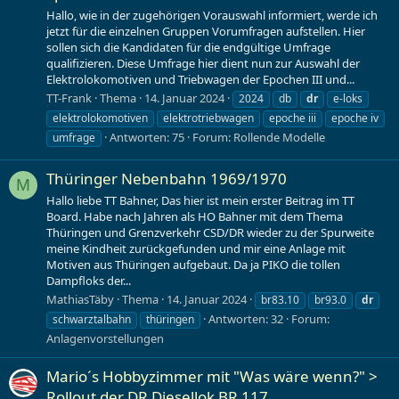
Hallo, wie in der zugehörigen Vorauswahl informiert, werde ich
jetzt für die einzelnen Gruppen Vorumfragen aufstellen. Hier
sollen sich die Kandidaten für die endgültige Umfrage
qualifizieren. Diese Umfrage hier dient nun zur Auswahl der
Elektrolokomotiven und Triebwagen der Epochen III und...
TT-Frank
Thema
14. Januar 2024
2024
db
dr
e-loks
elektrolokomotiven
elektrotriebwagen
epoche iii
epoche iv
Antworten: 75
Forum:
Rollende Modelle
umfrage
Thüringer Nebenbahn 1969/1970
M
Hallo liebe TT Bahner, Das hier ist mein erster Beitrag im TT
Board. Habe nach Jahren als HO Bahner mit dem Thema
Thüringen und Grenzverkehr CSD/DR wieder zu der Spurweite
meine Kindheit zurückgefunden und mir eine Anlage mit
Motiven aus Thüringen aufgebaut. Da ja PIKO die tollen
Dampfloks der...
MathiasTäby
Thema
14. Januar 2024
br83.10
br93.0
dr
Antworten: 32
Forum:
schwarztalbahn
thüringen
Anlagenvorstellungen
Mario´s Hobbyzimmer mit "Was wäre wenn?" >
Rollout der DR Diesellok BR 117