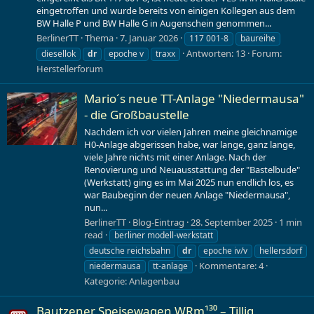
eingetroffen und wurde bereits von einigen Kollegen aus dem
BW Halle P und BW Halle G in Augenschein genommen...
BerlinerTT
Thema
7. Januar 2026
117 001-8
baureihe
Antworten: 13
Forum:
diesellok
dr
epoche v
traxx
Herstellerforum
Mario´s neue TT-Anlage "Niedermausa"
- die Großbaustelle
Nachdem ich vor vielen Jahren meine gleichnamige
H0-Anlage abgerissen habe, war lange, ganz lange,
viele Jahre nichts mit einer Anlage. Nach der
Renovierung und Neuausstattung der "Bastelbude"
(Werkstatt) ging es im Mai 2025 nun endlich los, es
war Baubeginn der neuen Anlage "Niedermausa",
nun...
BerlinerTT
Blog-Eintrag
28. September 2025
1 min
read
berliner modell-werkstatt
deutsche reichsbahn
dr
epoche iv/v
hellersdorf
Kommentare: 4
niedermausa
tt-anlage
Kategorie:
Anlagenbau
Bautzener Speisewagen WRm¹³⁰ – Tillig