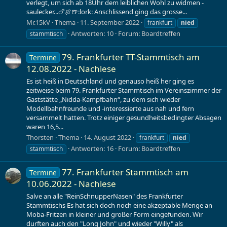
verlegt, um sich ab 18Uhr dem leiblichen Wohl zu widmen -
saulecker...🍗🍖🍺:lork: Anschlissend ging das grosse...
Mr.15kV
Thema
11. September 2022
frankfurt
nied
Antworten: 10
Forum:
Boardtreffen
stammtisch
79. Frankfurter TT-Stammtisch am
Termine
12.08.2022 - Nachlese
Es ist heiß in Deutschland und genauso heiß her ging es
zeitweise beim 79. Frankfurter Stammtisch im Vereinszimmer der
Gaststätte „Nidda-Kampfbahn“, zu dem sich wieder
Modellbahnfreunde und -interessierte aus nah und fern
versammelt hatten. Trotz einiger gesundheitsbedingter Absagen
waren 16,5...
Thorsten
Thema
14. August 2022
frankfurt
nied
Antworten: 16
Forum:
Boardtreffen
stammtisch
77. Frankfurter Stammtisch am
Termine
10.06.2022 - Nachlese
Salve an alle "ReinSchnupperNasen" des Frankfurter
Stammtischs Es hat sich doch noch eine akzeptable Menge an
Moba-Fritzen in kleiner und großer Form eingefunden. Wir
durften auch den "Long John" und wieder "Willy" als