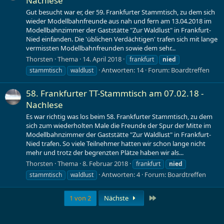
Nachlese
Gut besucht war er, der 59. Frankfurter Stammtisch, zu dem sich
wieder Modellbahnfreunde aus nah und fern am 13.04.2018 im
Modellbahnzimmer der Gaststätte "Zur Waldlust" in Frankfurt-
Nied einfanden. Die 'üblichen Verdächtigen' trafen sich mit lange
vermissten Modellbahnfreunden sowie dem sehr...
Thorsten
Thema
14. April 2018
frankfurt
nied
Antworten: 14
Forum:
Boardtreffen
stammtisch
waldlust
58. Frankfurter TT-Stammtisch am 07.02.18 -
Nachlese
Es war richtig was los beim 58. Frankfurter Stammtisch, zu dem
sich zum wiederholten Male die Freunde der Spur der Mitte im
Modellbahnzimmer der Gaststätte "Zur Waldlust" in Frankfurt-
Nied trafen. So viele Teilnehmer hatten wir schon lange nicht
mehr und trotz der begrenzten Plätze haben wir als...
Thorsten
Thema
8. Februar 2018
frankfurt
nied
Antworten: 4
Forum:
Boardtreffen
stammtisch
waldlust
Letzte
1 von 2
Nächste