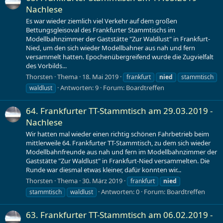
Nachlese
Es war wieder ziemlich viel Verkehr auf dem großen
Bettungsgleisoval des Frankfurter Stammtischs im
Modellbahnzimmer der Gaststätte "Zur Waldlust" in Frankfurt-
Nied, um den sich wieder Modellbahner aus nah und fern
versammelt hatten. Epochenübergreifend wurde die Zugvielfalt
des Vorbilds...
Thorsten
Thema
18. Mai 2019
frankfurt
nied
stammtisch
Antworten: 9
Forum:
Boardtreffen
waldlust
64. Frankfurter TT-Stammtisch am 29.03.2019 -
Nachlese
Wir hatten mal wieder einen richtig schönen Fahrbetrieb beim
mittlerweile 64. Frankfurter TT-Stammtisch, zu dem sich wieder
Modellbahnfreunde aus nah und fern im Modellbahnzimmer der
Gaststätte "Zur Waldlust" in Frankfurt-Nied versammelten. Die
Runde war diesmal etwas kleiner, dafür konnten wir...
Thorsten
Thema
30. März 2019
frankfurt
nied
Antworten: 0
Forum:
Boardtreffen
stammtisch
waldlust
63. Frankfurter TT-Stammtisch am 06.02.2019 -