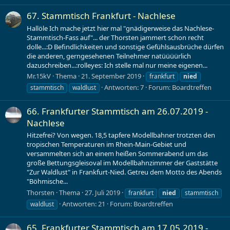
67. Stammtisch Frankfurt - Nachlese
Hallöle Ich mache jetzt hier mal "gnädigerweise das Nachlese-
Stammtisch-Fass auf"... der Thorsten jammert schon recht
dolle...:D Befindlichkeiten und sonstige Gefühlsausbrüche dürfen
die anderen, gerngesehenen Teilnehmer natüüüürlich
dazuschreiben...:rolleyes: Ich stelle mal nur meine eigenen...
Mr.15kV
Thema
21. September 2019
frankfurt
nied
Antworten: 7
Forum:
Boardtreffen
stammtisch
waldlust
66. Frankfurter Stammtisch am 26.07.2019 -
Nachlese
Hitzefrei? Von wegen. 18,5 tapfere Modellbahner trotzten den
tropischen Temperaturen im Rhein-Main-Gebiet und
versammelten sich an einem heißen Sommerabend um das
große Bettungsgleisoval im Modellbahnzimmer der Gaststätte
"Zur Waldlust" in Frankfurt-Nied. Getreu dem Motto des Abends
"Böhmische...
Thorsten
Thema
27. Juli 2019
frankfurt
nied
stammtisch
Antworten: 21
Forum:
Boardtreffen
waldlust
65. Frankfurter Stammtisch am 17.05.2019 -