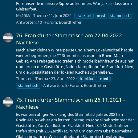
Fernreisende in unsere Sippe aufnehmen. War ja klar, dass beim
Gleisaufbau...
Mr.15kV
Thema
11. Juni 2022
frankfurt
nied
stammtisch
Antworten: 10
Forum:
Boardtreffen
76. Frankfurter Stammtisch am 22.04.2022 -
Nachlese
Nach einer kleinen Winterpause und einem Lokalwechsel hat sie
wieder begonnen, die TT-Stammtischsaison im Rhein-Main-
Gebiet. Am Freitagabend trafen sich Modellbahnfreunde aus nah
und fern in der Gaststätte „Nidda-Kampfbahn“ in Frankfurt-Nied,
um die Spezialitäten der lokalen Küche zu genießen...
Thorsten
Thema
23. April 2022
frankfurt
nied
Antworten: 5
Forum:
Boardtreffen
stammtisch
75. Frankfurter Stammtisch am 26.11.2021 -
Nachlese
Es war ein ruhiger Ausklang des Stammtischjahres 2021 im
Rhein-Main-Gebiet am letzten Freitag im Modellbahnzimmer der
Gaststätte „Zur Waldlust“ in Frankfurt-Nied. 8,5 Modellbahner
trafen sich (mit 2G-Zertifikat) rund um das vom Oberbaumeister
Olaf in bewährter Weise aufgebaute Stammtischoval zum...