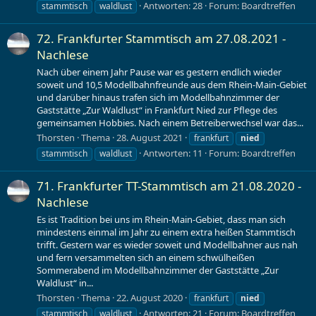
Antworten: 28
Forum:
Boardtreffen
stammtisch
waldlust
72. Frankfurter Stammtisch am 27.08.2021 -
Nachlese
Nach über einem Jahr Pause war es gestern endlich wieder
soweit und 10,5 Modellbahnfreunde aus dem Rhein-Main-Gebiet
und darüber hinaus trafen sich im Modellbahnzimmer der
Gaststätte „Zur Waldlust“ in Frankfurt Nied zur Pflege des
gemeinsamen Hobbies. Nach einem Betreiberwechsel war das...
Thorsten
Thema
28. August 2021
frankfurt
nied
Antworten: 11
Forum:
Boardtreffen
stammtisch
waldlust
71. Frankfurter TT-Stammtisch am 21.08.2020 -
Nachlese
Es ist Tradition bei uns im Rhein-Main-Gebiet, dass man sich
mindestens einmal im Jahr zu einem extra heißen Stammtisch
trifft. Gestern war es wieder soweit und Modellbahner aus nah
und fern versammelten sich an einem schwülheißen
Sommerabend im Modellbahnzimmer der Gaststätte „Zur
Waldlust“ in...
Thorsten
Thema
22. August 2020
frankfurt
nied
Antworten: 21
Forum:
Boardtreffen
stammtisch
waldlust