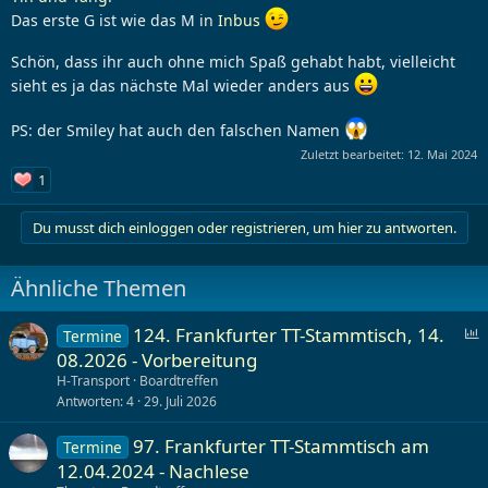
Das erste G ist wie das M in
Inbus
Schön, dass ihr auch ohne mich Spaß gehabt habt, vielleicht
sieht es ja das nächste Mal wieder anders aus
PS: der Smiley hat auch den falschen Namen
Zuletzt bearbeitet:
12. Mai 2024
1
Du musst dich einloggen oder registrieren, um hier zu antworten.
Ähnliche Themen
124. Frankfurter TT-Stammtisch, 14.
Termine
08.2026 - Vorbereitung
f
H-Transport
Boardtreffen
r
Antworten
4
29. Juli 2026
a
g
97. Frankfurter TT-Stammtisch am
Termine
e
12.04.2024 - Nachlese