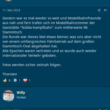
l
l
g
l
l
w
11. Mai 2024
#1
e
t
o
r
a
r
Gestern war es mal wieder so weit und Modellbahnfreunde
m
t
aus nah und fern trafen sich im Modellbahnzimmer der
e
Gaststätte "Nidda-Kampfbahn" zum mittlerweile 98.
Stammtisch.
Die Runde war dieses Mal etwas kleiner, was uns aber nicht
von einem umfangreichen Fahrbetrieb auf dem großen
Stammtisch-Oval abgehalten hat.
Alle Epochen waren vertreten und es wurde auch wieder
internationaler Verkehr geboten.
Fotos werden sicher zeitnah folgen.
Thorsten
8
1
1
Willy
Foriker