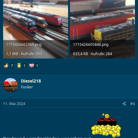
1715426662369.png
1715426605846.png
1,1 MB · Aufrufe: 253
633,4 KB · Aufrufe: 284
7
1
1
Diesel218
Foriker
11. Mai 2024
#4