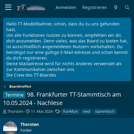
Anmelden
Registrieren
Hallo TT-Modellbahner, schön, dass du zu uns gefunden
hast.
Um alle Funktionen nutzen zu können, empfehlen wir dir,
dich anzumelden. Denn vieles, was das Board zu bieten hat,
ist ausschließlich angemeldeten Nutzern vorbehalten. Du
benötigst nur eine gültige E-Mail-Adresse und schon kannst
du dich registrieren.
Deine Mailadresse wird für nichts Anderes verwendet als
zur Kommunikation zwischen uns.
Die Crew des TT-Boardes
Boardtreffen
98. Frankfurter TT-Stammtisch am
Termine
10.05.2024 - Nachlese
E
E
S
Thorsten
11. Mai 2024
frankfurt
nied
stammtisch
r
r
c
s
s
h
Thorsten
t
t
l
Foriker
e
e
a