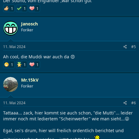
Der Sound, vom Engländer ,war schon gut
1
1
1
Janosch
Foriker
11. Mai 2024
#5
Ah cool, die Muddi war auch da 😍
1
1
1
Mr.15kV
Foriker
11. Mai 2024
#6
Tattaaa... zack, hier kommt sie auch schon, "die Mutti"... leider
immer noch mit lediertem "Scheinwerfer" wie man sieht...😜
Egal, sei's drum, hier will freilich ordentlich berichtet und