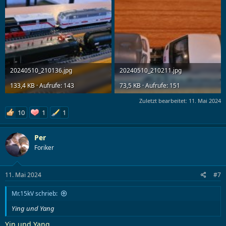
20240510_210136.jpg
20240510_210211.jpg
133,4 KB · Aufrufe: 143
73,5 KB · Aufrufe: 151
Zuletzt bearbeitet:
11. Mai 2024
10
1
1
Per
Foriker
11. Mai 2024
#7
Mr.15kV schrieb:
Ying und Yang
Yin und Yang
.