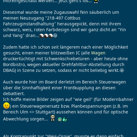
mitreingeschaut werden... jetzt geht's los...
Diesesmal wurde meine Zugauswahl fein säuberlich um
meinen Neuzugang "218-497 Cottbus
Fahrzeuginstandhaltung" herausgepickt, denn mit ihrem
schwarz, weis, roten Farbdesign sind wir ganz dicht an "Yin
und Yang" dran...
😄
Zudem hatte ich schon seit längerem nach einer Möglichkeit
gesucht, einen meiner blitzweißen IC (alle
Wagen
druckertüchtigt mit Schwenkschiebetüren - aber heute ohne
Bordbistro, wegen aktueller Drehfahlttür-Abstellung durch
DBAG) in Szene zu setzen, sodass er nicht beliebig wirkt.🤩
Auch wurde hier im Board derletzt im Bereich Steuerwagen
über die Sinnhaftigkeit einer Frontkupplung an diesen
debattiert.
Ich hoffe meine Bilder zeigen auf "wie geil" (für Modernbahner
) ein Steuerwagenersatz bzw. Planbespannungen (z.B. im
Bereich Ulm <> Stuttgart) aussehen können und für optische
Abwechlung sorgen...
Als Kontrapunkt zur "Weis-Orgie", musste es dann einfach