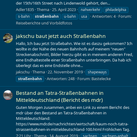
der 15th/16th Street nach Lindenwold gehört, den...
Adler1835
Thema
25. April 2023
nahverkehr
philadelphia
Antworten: 4
Forum:
s-bahn
straßenbahn
u-bahn
usa
Reiseberichte und Vorbildfotos
jakschu baut jetzt auch Straßenbahn
Hallo, Ich bau jetzt Straßebahn. Wie ist es daszu gekommen? Ich
wollte in der Nähe des neuen Bahnhofs auf meinem "neuen"
Streckenabschnitt, Bilder hierzu gibt es in meinem anderen Fred,
eine Endhaltestelle einer Straßenbahn unterbringen. Da hab ich
überlegt das es eine Endstelle ohne...
jakschu
Thema
22. November 2019
shapeways
Antworten: 248
Forum:
Bastelecke
straßenbahn
Bestand an Tatra-Straßenbahnen in
Mitteldeutschland (Bericht des mdr)
Guten Morgen zusammen, anbei ein Link zu einem Bericht des
mdr über den Bestand an Tatra-Straßenbahnen in
Mitteldeutschland:
https://www.mdr.de/nachrichten/wirtschaft/kaum-noch-tatra-
strassenbahnen-in-mitteldeutschland-100.html Fröhlichen Tag.
7:21 Uhr
Thema
14. August 2019
sachsen
sachsen-anhalt