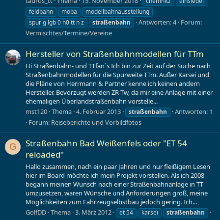
taurus_tt
Thema
15. November 2018
chemnitz
einsiedel
feldbahn
moba
modellbahnausstellung
Antworten: 4
Forum:
spur g lgb 0 h0 tt n z
straßenbahn
Vermischtes/Termine/Vereine
Hersteller von Straßenbahnmodellen für TTm
Hi Straßenbahn- und TTfan´s Ich bin zur Zeit auf der Suche nach
Straßenbahnmodellen für die Spurweite TTm. Außer Karsei und
die Pläne von Herrmann & Partner kenne ich keinen andern
Hersteller. Bevorzugt werden ZR-Tw, da mir eine Anlage mit einer
ehemaligen Überlandstraßenbahn vorstelle...
mst120
Thema
4. Februar 2013
Antworten: 1
straßenbahn
Forum:
Reiseberichte und Vorbildfotos
Straßenbahn Bad Weißenfels oder "ET 54
G
reloaded"
Hallo zusammen, nach ein paar Jahren und nur fleißigem Lesen
hier im Board möchte ich mein Projekt vorstellen. Als ich 2008
begann meinen Wunsch nach einer Straßenbahnanlage in TT
umzusetzen, waren Wünsche und Anforderungen groß, meine
Möglichkeiten zum Fahrzeugselbstbau jedoch gering. Ich...
GolfDD
Thema
3. März 2012
et 54
karsei
straßenbahn