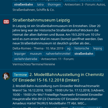
Antworten: 3
Forum:
Autos,
straßenbahn
tatra
thüringen
Straßenbahnen, Schiffe & Co.
Straßenbahnmuseum Leipzig
In Leipzig ist ein Straßenbahnmuseum im Entstehen. Über 20
Jahre lang war der Historische Straßenbahnhof Möckern die
Heimat der alten Bahnen und Busse. Am 19.5.2019 um 10 Uhr
wird es zum ersten Mal im neuen Domizil geöffnet werden. Das
neue Straßenbahnmuseum ist deutlich größer als der...
Delta-Romeo
Thema
10. Mai 2019
ag
historische
leipzig
leipziger
museum
nahverkehrsmittel
straßenbahn
Antworten: 11
Forum:
verkehrsbetriebe
Vermischtes/Termine/Vereine
2. ModellBahnAusstellung in Chemnitz
Termine
OT Einsiedel 15-16.12.2018 (Imker)
2. Modell-Bahn-Ausstellung zum Einsiedler Weihnachtsmarkt
Wann? Sa. 16.12.2018, 10:00 – 19:00 Uhr So. 17.12.2018, 3.Advent,
10:00 – 19:00 Uhr Wo? Freiwillige Feuerwehr Einsiedel Einsiedler
Hauptstraße 95A 09123 Chemnitz OT Einsiedel Veranstalter:
Amadeus Härtel TAURUS Modellbahn TT Abt. MEC...