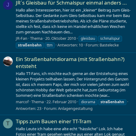
JR´s Gleisbau für Schmalspur einmal anders ...
J
Hallo allen Interessierten, hier ist ein „kleiner“ Beitrag zum Gleis-
Selbstbau. Der Gedanke zum Gleis-Selbstbau kam mir beim Bau
meines Straßenbahnbetriebshofes. Als ich die Pläne studierte,
stellte ich fest, dass ich keine im Handel erhältlichen Weichen
zum genauen Nachbauen des...
JR-Fan
Thema
20. Oktober 2010
gleisbau
schmalspur
Antworten: 10
Forum:
Bastelecke
straßenbahn
ttm
Ein Straßenbahndiorama (mit Straßenbahn?)
entsteht
Hallo TT-Fans, ich möchte euch gerne an der Entstehung eines
kleinen Projekts teilhaben lassen. Der Hintergrund des Ganzen
ist, dass ich meinem Paps, der mich vor vielen Jahren zum wohl
schönsten Hobby der Welt gebracht hat,zum Geburtstag (im
Sommer) eine Straßenbahn schenken möchte (war...
marcof
Thema
22. Februar 2010
diorama
straßenbahn
Antworten: 23
Forum:
Anlagengestaltung
Tipps zum Bauen einer TT-Tram
T
Hallo Leute ich habe eine alte echt "hässliche" Lok. Ich habe
Fotos einer Tram gesehen welche aus einer alten Lok genaut