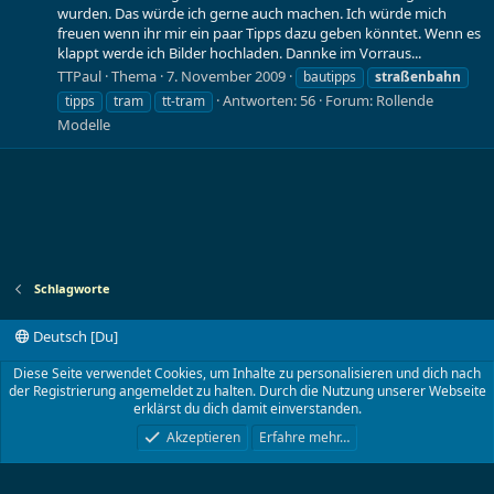
wurden. Das würde ich gerne auch machen. Ich würde mich
freuen wenn ihr mir ein paar Tipps dazu geben könntet. Wenn es
klappt werde ich Bilder hochladen. Dannke im Vorraus...
TTPaul
Thema
7. November 2009
bautipps
straßenbahn
Antworten: 56
Forum:
Rollende
tipps
tram
tt-tram
Modelle
Schlagworte
Deutsch [Du]
Kontakt
Nutzungsbedingungen
Datenschutz
Diese Seite verwendet Cookies, um Inhalte zu personalisieren und dich nach
Hilfe und Impressum
Start
R
der Registrierung angemeldet zu halten. Durch die Nutzung unserer Webseite
S
erklärst du dich damit einverstanden.
S
®
Community platform by XenForo
© 2010-2024 XenForo Ltd.
Akzeptieren
Erfahre mehr…
TT-Board.de
©2001- 2023 von Lokwolf