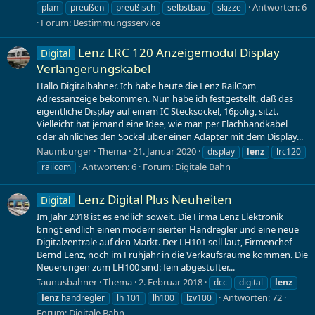
Antworten: 6
plan
preußen
preußisch
selbstbau
skizze
Forum:
Bestimmungsservice
Lenz LRC 120 Anzeigemodul Display
Digital
Verlängerungskabel
Hallo Digitalbahner. Ich habe heute die Lenz RailCom
Adressanzeige bekommen. Nun habe ich festgestellt, daß das
eigentliche Display auf einem IC Stecksockel, 16polig, sitzt.
Vielleicht hat jemand eine Idee, wie man per Flachbandkabel
oder ähnliches den Sockel über einen Adapter mit dem Display...
Naumburger
Thema
21. Januar 2020
display
lenz
lrc120
Antworten: 6
Forum:
Digitale Bahn
railcom
Lenz Digital Plus Neuheiten
Digital
Im Jahr 2018 ist es endlich soweit. Die Firma Lenz Elektronik
bringt endlich einen modernisierten Handregler und eine neue
Digitalzentrale auf den Markt. Der LH101 soll laut, Firmenchef
Bernd Lenz, noch im Frühjahr in die Verkaufsräume kommen. Die
Neuerungen zum LH100 sind: fein abgestufter...
Taunusbahner
Thema
2. Februar 2018
dcc
digital
lenz
Antworten: 72
lenz
handregler
lh 101
lh100
lzv100
Forum:
Digitale Bahn