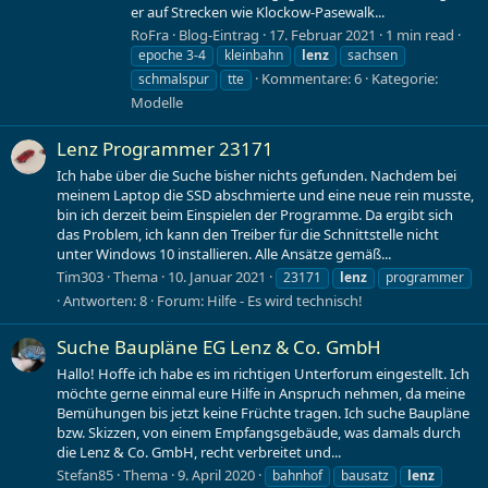
er auf Strecken wie Klockow-Pasewalk...
RoFra
Blog-Eintrag
17. Februar 2021
1 min read
epoche 3-4
kleinbahn
lenz
sachsen
Kommentare: 6
Kategorie:
schmalspur
tte
Modelle
Lenz Programmer 23171
Ich habe über die Suche bisher nichts gefunden. Nachdem bei
meinem Laptop die SSD abschmierte und eine neue rein musste,
bin ich derzeit beim Einspielen der Programme. Da ergibt sich
das Problem, ich kann den Treiber für die Schnittstelle nicht
unter Windows 10 installieren. Alle Ansätze gemäß...
Tim303
Thema
10. Januar 2021
23171
lenz
programmer
Antworten: 8
Forum:
Hilfe - Es wird technisch!
Suche Baupläne EG Lenz & Co. GmbH
Hallo! Hoffe ich habe es im richtigen Unterforum eingestellt. Ich
möchte gerne einmal eure Hilfe in Anspruch nehmen, da meine
Bemühungen bis jetzt keine Früchte tragen. Ich suche Baupläne
bzw. Skizzen, von einem Empfangsgebäude, was damals durch
die Lenz & Co. GmbH, recht verbreitet und...
Stefan85
Thema
9. April 2020
bahnhof
bausatz
lenz