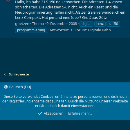
Hallo, ich habe 3 LS 150 neu erworben. Die Adressen 1-4 lassen
sich schalten. Die Adressen 5-6 nicht. Auch ein Reset und die
Neuprogrammierung halfen nicht. Als Zentrale verwende ich ein
Lenz Compakt. Hat jemand eine Idee ? Gruß aus Götz
goetzen
Thema
9. Dezember 2008
digital
lenz
ls 150
Antworten: 3
Forum:
Digitale Bahn
programmierung
Schlagworte
Deutsch [Du]
Kontakt
Nutzungsbedingungen
Datenschutz
Diese Seite verwendet Cookies, um Inhalte zu personalisieren und dich nach
Hilfe und Impressum
Start
R
der Registrierung angemeldet zu halten. Durch die Nutzung unserer Webseite
S
erklärst du dich damit einverstanden.
S
®
Community platform by XenForo
© 2010-2024 XenForo Ltd.
Akzeptieren
Erfahre mehr…
TT-Board.de
©2001- 2023 von Lokwolf