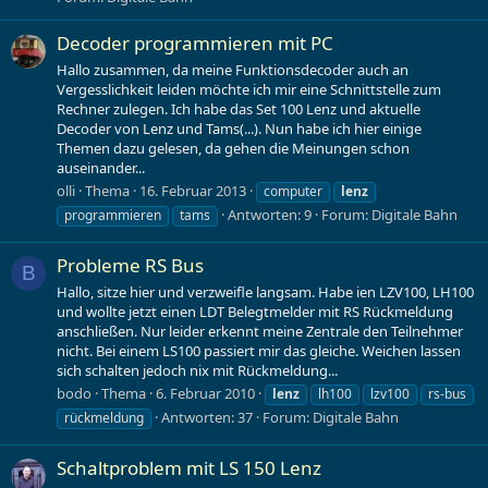
Decoder programmieren mit PC
Hallo zusammen, da meine Funktionsdecoder auch an
Vergesslichkeit leiden möchte ich mir eine Schnittstelle zum
Rechner zulegen. Ich habe das Set 100 Lenz und aktuelle
Decoder von Lenz und Tams(...). Nun habe ich hier einige
Themen dazu gelesen, da gehen die Meinungen schon
auseinander...
olli
Thema
16. Februar 2013
computer
lenz
Antworten: 9
Forum:
Digitale Bahn
programmieren
tams
Probleme RS Bus
B
Hallo, sitze hier und verzweifle langsam. Habe ien LZV100, LH100
und wollte jetzt einen LDT Belegtmelder mit RS Rückmeldung
anschließen. Nur leider erkennt meine Zentrale den Teilnehmer
nicht. Bei einem LS100 passiert mir das gleiche. Weichen lassen
sich schalten jedoch nix mit Rückmeldung...
bodo
Thema
6. Februar 2010
lenz
lh100
lzv100
rs-bus
Antworten: 37
Forum:
Digitale Bahn
rückmeldung
Schaltproblem mit LS 150 Lenz