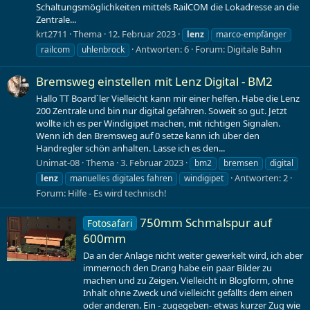
Schaltungsmöglichkeiten mittels RailCOM die Lokadresse an die
Zentrale...
krt2711
Thema
12. Februar 2023
lenz
marco-empfänger
Antworten: 6
Forum:
Digitale Bahn
railcom
uhlenbrock
Bremsweg einstellen mit Lenz Digital - BM2
Hallo TT Board`ler Vielleicht kann mir einer helfen. Habe die Lenz
200 Zentrale und bin nur digital gefahren. Soweit so gut. Jetzt
wollte ich es per Windigipet machen, mit richtigen Signalen.
Wenn ich den Bremsweg auf 0 setze kann ich über den
Handregler schön anhalten. Lasse ich es den...
Unimat-08
Thema
3. Februar 2023
bm2
bremsen
digital
Antworten: 2
lenz
manuelles digitales fahren
windigipet
Forum:
Hilfe - Es wird technisch!
750mm Schmalspur auf
Fotosafari
600mm
Da an der Anlage nicht weiter gewerkelt wird, ich aber
immernoch den Drang habe ein paar Bilder zu
machen und zu Zeigen. Vielleicht in Blogform, ohne
Inhalt ohne Zweck und vielleicht gefällts dem einen
oder anderen. Ein - zugegeben- etwas kurzer Zug wie