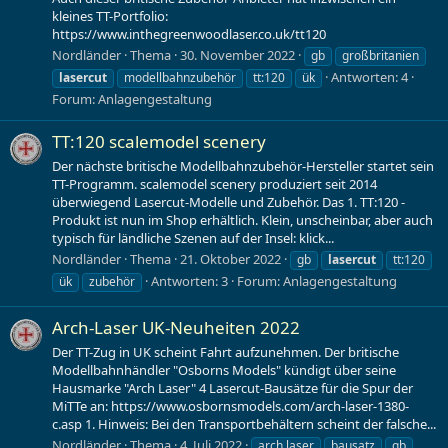
kleines TT-Portfolio:
https://www.inthegreenwoodlaser.co.uk/tt120
Nordländer
Thema
30. November 2022
gb
großbritanien
Antworten: 4
lasercut
modellbahnzubehör
tt:120
ük
Forum:
Anlagengestaltung
TT:120 scalemodel scenery
Der nächste britische Modellbahnzubehör-Hersteller startet sein
TT-Programm. scalemodel scenery produziert seit 2014
überwiegend Lasercut-Modelle und Zubehör. Das 1. TT:120 -
Produkt ist nun im Shop erhältlich. Klein, unscheinbar, aber auch
typisch für ländliche Szenen auf der Insel: klick...
Nordländer
Thema
21. Oktober 2022
gb
lasercut
tt:120
Antworten: 3
Forum:
Anlagengestaltung
ük
zubehör
Arch-Laser UK-Neuheiten 2022
Der TT-Zug in UK scheint Fahrt aufzunehmen. Der britische
Modellbahnhändler "Osborns Models" kündigt über seine
Hausmarke "Arch Laser" 4 Lasercut-Bausätze für die Spur der
MiTTe an: https://www.osbornsmodels.com/arch-laser-1380-
c.asp 1. Hinweis: Bei den Transportbehältern scheint der falsche...
Nordländer
Thema
4. Juli 2022
arch laser
bausatz
gb