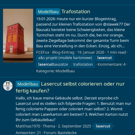
Trafostation
Modellbau
19.01.2026: Heute nur ein kurzer Blogeintrag,
passend zur kleinen Trafostation von @slawek77 Der
Bausatz bereitet keine Schwierigkeiten, das kleine
Türmchen steht im nu. Durch die, bei mir orange,
zweite Ziegellage bekommt der gesamte Turm beim
Bau eine Versteifung in den Ecken. Einzig, als ich...
FCEFux
Blog-Eintrag
19. Januar 2026
1 min read
a&s projekt (modele kartonowe)
lasercut
Kommentare: 4
lasercut
bausätze
trafostation
Kategorie:
Modellbau
Lasercut selbst colorieren oder nur
Modellbau
fertig kaufen?
Hallo, ich baue meine Gebäude selbst. Derzeit erprobe ich
Lasercut und es stellen sich folgende Fragen: 1. Benutzt man nur
fertig colorierte Pappen oder coloriert man selbst? 2. Womit
coloriert man Laserkarton am besten? 3. Welchen Karton nutzt
Ihr zum Gebäudebau?
Matthias1970
Thema
2. September 2025
lasercut
Antworten: 21
Forum:
Bastelecke