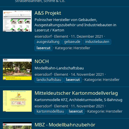
Straßenbahnen, Schiffe & Co.
A&S Projekt
Polnischer Hersteller von Gebäuden,
Ausgestaltungszubehör und Industriebauten in
Lasercut / Karton
eisersdorf
Element
11. Dezember 2021
ausgestaltung
gebaeude
industiebauten
Kategorie:
Hersteller
lasercut
NOCH
Modellbahn-Landschaftsbau
eisersdorf
Element
14. November 2021
Kategorie:
Hersteller
landschaftsbau
lasercut
Mitteldeutscher Kartonmodellverlag
Kartonmodelle KFZ, Architekturmodelle, S-Bahnzug
eisersdorf
Element
11. November 2021
Kategorie:
Hersteller
kartonmodellbau
lasercut
MBZ - Modellbahnzubehör