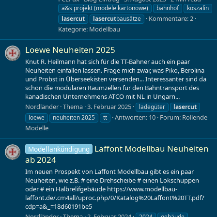
a&s projekt (modele kartonowe)
bahnhof
koszalin
Kommentare: 2
lasercut
lasercut
bausätze
Kategorie:
Modellbau
Loewe Neuheiten 2025
Knut R. Heilmann hat sich für die TT-Bahner auch ein paar
Neuheiten einfallen lassen. Frage mich zwar, was Piko, Berolina
und Probst in Überseekisten versenden... Interessanter sind da
schon die modularen Raumzellen für den Bahntransport des
kanadischen Unternehmens ATCO mit NL in Ungarn...
Nordländer
Thema
3. Februar 2025
ladegüter
lasercut
Antworten: 10
Forum:
Rollende
loewe
neuheiten 2025
tt
Modelle
Laffont Modellbau Neuheiten
Modellankündigung
ab 2024
Im neuen Prospekt von Laffont Modellbau gibt es ein paar
Neuheiten, wie z.B. # eine Drehscheibe # einen Lokschuppen
oder # ein Halbrelifgebäude https://www.modellbau-
laffont.de/.cm4all/uproc.php/0/Katalog%20Laffont%20TT.pdf?
cdp=a&_=18d60191be5
Nordländer
Thema
2. Februar 2024
2024
gebäude