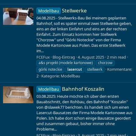
Stellwerke
Modellbau
04.08.2025 - Stellwerks-Bau Bei meinem geplanten
Bahnhof, soll es später einmal zwei Stellwerke geben,
eins an der linken Einfahrt und eins an der rechten
Einfahrt. Zum Einsatz kommen hier Stellwerk
"Chorzow" und "Górki Noteckie" von der Firma
Modele Kartonowe aus Polen. Das erste Stellwerk
im...
FCEFux
Blog-Eintrag
4. August 2025
2 min read
a&s projekt (modele kartonowe)
chorzow
Kommentare:
górki noteckie
lasercut
stellwerk
2
Kategorie:
Modellbau
Bahnhof Koszalin
Modellbau
03.08.2025: Heute möchte ich über den ersten
Bauabschnitt, den Rohbau, des Bahnhof "Koszalin"
von @slawek77 berichten. Es handelt sich um einen
Lasercut-Bausatzes der Firma Modele Kartonowe aus
Polen. Ich habe dort schon einige Bausätze geordert
und zusammen gebaut, bisher immer ohne
Probleme...
FCEFux
Blog-Eintrag
3. August 2025
2 min read