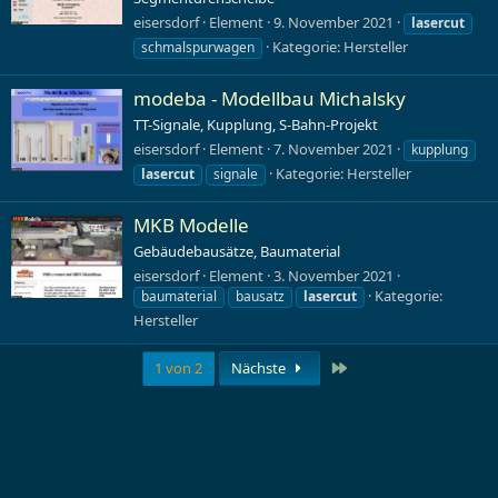
eisersdorf
Element
9. November 2021
lasercut
Kategorie:
Hersteller
schmalspurwagen
modeba - Modellbau Michalsky
TT-Signale, Kupplung, S-Bahn-Projekt
eisersdorf
Element
7. November 2021
kupplung
Kategorie:
Hersteller
lasercut
signale
MKB Modelle
Gebäudebausätze, Baumaterial
eisersdorf
Element
3. November 2021
Kategorie:
baumaterial
bausatz
lasercut
Hersteller
Letzte
1 von 2
Nächste