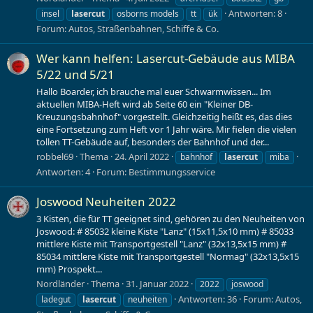
Antworten: 8
insel
lasercut
osborns models
tt
ük
Forum:
Autos, Straßenbahnen, Schiffe & Co.
Wer kann helfen: Lasercut-Gebäude aus MIBA
5/22 und 5/21
Hallo Boarder, ich brauche mal euer Schwarmwissen... Im
aktuellen MIBA-Heft wird ab Seite 60 ein "Kleiner DB-
Kreuzungsbahnhof" vorgestellt. Gleichzeitig heißt es, das dies
eine Fortsetzung zum Heft vor 1 Jahr wäre. Mir fielen die vielen
tollen TT-Gebäude auf, besonders der Bahnhof und der...
robbel69
Thema
24. April 2022
bahnhof
lasercut
miba
Antworten: 4
Forum:
Bestimmungsservice
Joswood Neuheiten 2022
3 Kisten, die für TT geeignet sind, gehören zu den Neuheiten von
Joswood: # 85032 kleine Kiste "Lanz" (15x11,5x10 mm) # 85033
mittlere Kiste mit Transportgestell "Lanz" (32x13,5x15 mm) #
85034 mittlere Kiste mit Transportgestell "Normag" (32x13,5x15
mm) Prospekt...
Nordländer
Thema
31. Januar 2022
2022
joswood
Antworten: 36
Forum:
Autos,
ladegut
lasercut
neuheiten