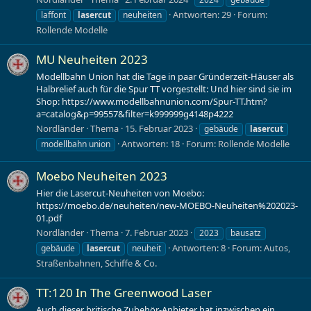
Antworten: 29
Forum:
laffont
lasercut
neuheiten
Rollende Modelle
MU Neuheiten 2023
Modellbahn Union hat die Tage in paar Gründerzeit-Häuser als
Halbrelief auch für die Spur TT vorgestellt: Und hier sind sie im
Shop: https://www.modellbahnunion.com/Spur-TT.htm?
a=catalog&p=99557&filter=k999999g4148p4222
Nordländer
Thema
15. Februar 2023
gebäude
lasercut
Antworten: 18
Forum:
Rollende Modelle
modellbahn union
Moebo Neuheiten 2023
Hier die Lasercut-Neuheiten von Moebo:
https://moebo.de/neuheiten/new-MOEBO-Neuheiten%202023-
01.pdf
Nordländer
Thema
7. Februar 2023
2023
bausatz
Antworten: 8
Forum:
Autos,
gebäude
lasercut
neuheit
Straßenbahnen, Schiffe & Co.
TT:120 In The Greenwood Laser
Auch dieser britische Zubehör-Anbieter hat inzwischen ein