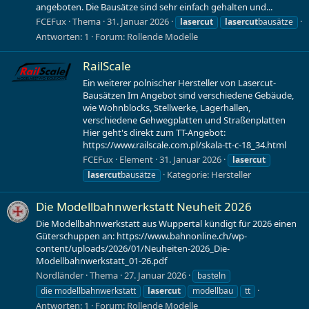
angeboten. Die Bausätze sind sehr einfach gehalten und...
FCEFux
Thema
31. Januar 2026
lasercut
lasercut
bausätze
Antworten: 1
Forum:
Rollende Modelle
RailScale
Ein weiterer polnischer Hersteller von Lasercut-
Bausätzen Im Angebot sind verschiedene Gebäude,
wie Wohnblocks, Stellwerke, Lagerhallen,
verschiedene Gehwegplatten und Straßenplatten
Hier geht's direkt zum TT-Angebot:
https://www.railscale.com.pl/skala-tt-c-18_34.html
FCEFux
Element
31. Januar 2026
lasercut
Kategorie:
Hersteller
lasercut
bausätze
Die Modellbahnwerkstatt Neuheit 2026
Die Modellbahnwerkstatt aus Wuppertal kündigt für 2026 einen
Güterschuppen an: https://www.bahnonline.ch/wp-
content/uploads/2026/01/Neuheiten-2026_Die-
Modellbahnwerkstatt_01-26.pdf
Nordländer
Thema
27. Januar 2026
basteln
die modellbahnwerkstatt
lasercut
modellbau
tt
Antworten: 1
Forum:
Rollende Modelle