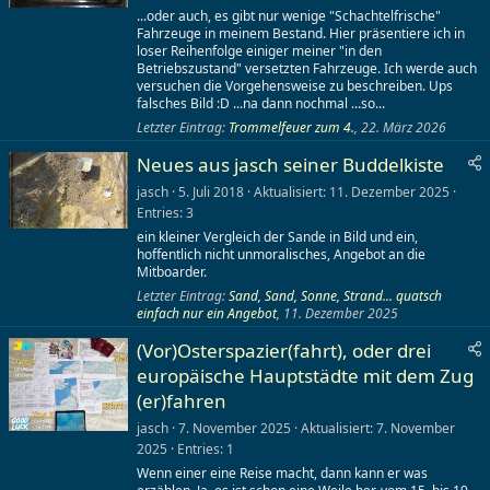
...oder auch, es gibt nur wenige "Schachtelfrische"
Fahrzeuge in meinem Bestand. Hier präsentiere ich in
loser Reihenfolge einiger meiner "in den
Betriebszustand" versetzten Fahrzeuge. Ich werde auch
versuchen die Vorgehensweise zu beschreiben. Ups
falsches Bild :D ...na dann nochmal ...so...
Letzter Eintrag:
Trommelfeuer zum 4.
,
22. März 2026
Neues aus jasch seiner Buddelkiste
jasch
5. Juli 2018
Aktualisiert
11. Dezember 2025
Entries
3
ein kleiner Vergleich der Sande in Bild und ein,
hoffentlich nicht unmoralisches, Angebot an die
Mitboarder.
Letzter Eintrag:
Sand, Sand, Sonne, Strand... quatsch
einfach nur ein Angebot
,
11. Dezember 2025
(Vor)Osterspazier(fahrt), oder drei
europäische Hauptstädte mit dem Zug
(er)fahren
jasch
7. November 2025
Aktualisiert
7. November
2025
Entries
1
Wenn einer eine Reise macht, dann kann er was