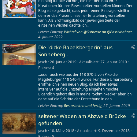
Ein Blog für alle Wichtel, die hier den Bau ihrer
n
Kreationen für ihre Bewichtelten vorstellen können. Der
i
Blog ist so gedacht, dass jeder einen Eintrag erstellt in
t
dem er das Präsent in seiner Entstehung vorstellen
y
kann. Als Eröffnungsbild der jeweiligen Seite der
(
einzelnen Wichtel dachte ich...
Letzter Eintrag:
Wichtel von @Osthesse an @Passivbahner
,
e
4. Januar 2022
Die "dicke Babelsbergerin" aus
e
Sonneberg...
i
n
jasch
26. Januar 2019
Aktualisiert
27. Januar 2019
s
Entries
4
c
...oder auch wie aus der 118 070-2 von Piko die
h
Magdeburger 118 540-4 wurde. Für diese Umarbeitung
a
eröffne ich einen neuen Blog, da ich hier etwas
f
intensiver auf die Entstehung eingehen möchte.
Eigentlich gehört dies in meine "Schminkecke" aber ich
t
gehe auf die Schritte der Entstehung in den...
s
Letzter Eintrag:
Restarbeiten und fertig
,
27. Januar 2019
-
)
seltener Wagen am Abzweig Brücke
B
gefunden
l
o
jasch
10. März 2018
Aktualisiert
9. Dezember 2018
g
Entries
5