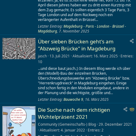
erzählen. Ja, es ist schon eine Weile her, vom 15. bis 19.
April diesen Jahres haben wir zu dritt einen Kurztrip mit
dem Zug gemacht. Es sollten eigentlich 3 Tage Paris, 3
Tage London und auf dem Rückweg noch ein
verlängerter Aufenthalt in Brüssel...
Letzter Eintrag:
Magdeburg - Paris - London - Brüssel -
Magdeburg
,
7. November 2025
Über sieben Brücken geht's am
"Abzweig Brücke" in Magdeburg
jasch
13. Juli 2021
Aktualisiert
16. März 2025
Entries
10
...und diese baut jasch.;) In diesem Blog werde ich über
den (Modell)-Bau der einzelnen Brücken,
Überschneidungsbauwerke am "Abzweig Brücke" bzw.
"Herrenkrugdreieck" in Magdeburg eingehen. Einige
sind schon fertig in den Modulen eingebaut, andere in
der Planung und die wichtigste, größte und...
Letzter Eintrag:
Bauwoche 9
,
16. März 2025
C
Die Suche nach dem richtigen
o
Wichtelpräsent 2021
Community (Gemeinschafts-) Blog
29. Dezember 2021
Aktualisiert
4. Januar 2022
Entries
2
u