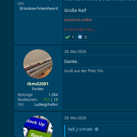
Ort
Brieskow-Finkenheerd
Grüße Ralf
universal soldier
Es ist an der Zeit....
1
2
28. Mai 2026
Danke.
Gruß aus der Pfalz Tilo
tkmd2001
Foriker
Beiträge
1.284
Reaktionen
762
13
Ort
Ludwigshafen
28. Mai 2026
Ralf_2 schrieb: