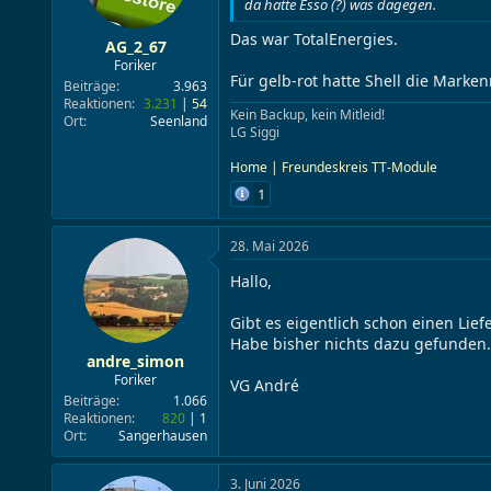
da hatte Esso (?) was dagegen.
Das war TotalEnergies.
AG_2_67
Foriker
Für gelb-rot hatte Shell die Mark
Beiträge
3.963
Reaktionen
3.231
54
Kein Backup, kein Mitleid!
Ort
Seenland
LG Siggi
Home | Freundeskreis TT-Module
1
28. Mai 2026
Hallo,
Gibt es eigentlich schon einen Lie
Habe bisher nichts dazu gefunden.
andre_simon
Foriker
VG André
Beiträge
1.066
Reaktionen
820
1
Ort
Sangerhausen
3. Juni 2026