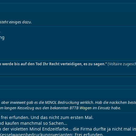
 steht einiges dazu.
4
ung
h werde bis auf den Tod Ihr Recht verteidigen, es zu sagen.“
(Voltaire zugesch
sen, aber inwieweit gab es die MINOL Bedruckung wirklich. Hab die nackichen best
 2,5m langen Kesselzug aus den bekannten BTTB
Wagen
im Einsatz habe.
r frei erfunden. Und das nicht zum ersten Mal.
und kaufen manchmal so Sachen…
r violetten Minol Endzeitfarbe… die Firma durfte ja nicht mal in 
e Kesselwagenbedruckungsverianten: Frei erfunden.