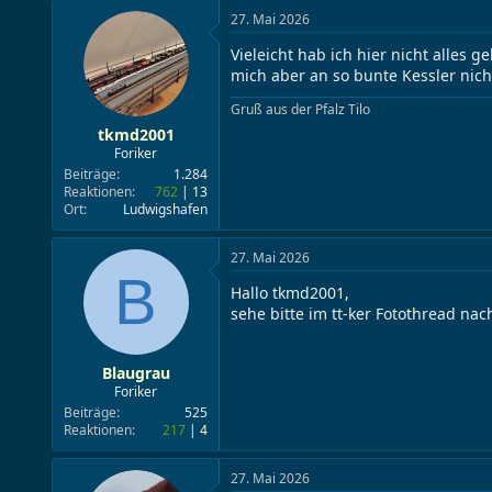
27. Mai 2026
Vieleicht hab ich hier nicht alles 
mich aber an so bunte Kessler nic
Gruß aus der Pfalz Tilo
tkmd2001
Foriker
Beiträge
1.284
Reaktionen
762
13
Ort
Ludwigshafen
27. Mai 2026
B
Hallo tkmd2001,
sehe bitte im tt-ker Fotothread nac
Blaugrau
Foriker
Beiträge
525
Reaktionen
217
4
27. Mai 2026