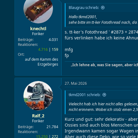
Blaugrau schrieb:
Hallo tkmd2001,
sehe bitte im tt-ker Fotothread nach, da
knechtl
s. tt-ker's Fotothread ' #2873 + 287
Foriker
fürs verlinken habe ich keine Ahn
Beiträge
4.031
Reaktionen
mfg
4.716
159
Ort
fp
auf dem Kamm des
Erzgebirges
„
Ich lehne ab, was Sie sagen, aber ic
27. Mai 2026
tkmd2001 schrieb:
Vieleicht hab ich hier nicht alles gele
nicht erinnern. Wobei ich stolz einen
Ralf_2
Kurz und gut: sehr dekorativ - abe
Foriker
Ossies sind auch blos Menschen 
Beiträge
21.784
Irgendwann kamen sogar Wagen in de
Reaktionen
Aber auch diese Deko, wie so viel
15.250
272