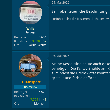
e
e
24. Mai 2026
l
l
l
l
Sehr abenteuerliche Beschriftung 
e
t
Lokführer sind die besseren Liebhaber , w
r
a
m
Willy
Foriker
Beiträge
3.654
Reaktionen
3.590
37
Ort
vorne Rechts
26. Mai 2026
Meine Kessel sind heute auch gek
benötigen. Die Schweißnähte am Ke
zumindest die Bremsklötze könnten
gestellt und farbig gefärbt.
H-Transport
Boardcrew
Beiträge
15.572
Reaktionen
7.754
141
Ort
Monnem