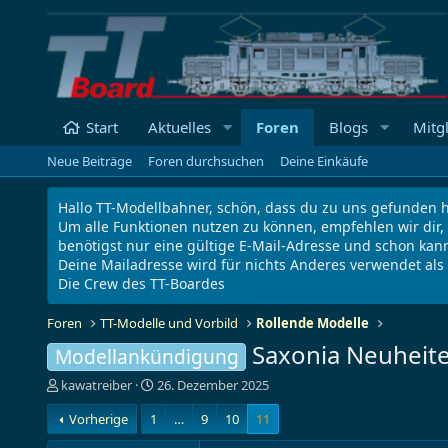
Start
Aktuelles
Foren
Blogs
Mitg
Neue Beiträge
Foren durchsuchen
Deine Einkäufe
Hallo TT-Modellbahner, schön, dass du zu uns gefunden h
Um alle Funktionen nutzen zu können, empfehlen wir dir,
benötigst nur eine gültige E-Mail-Adresse und schon kann
Deine Mailadresse wird für nichts Anderes verwendet al
Die Crew des TT-Boardes
Foren
TT-Modelle und Vorbild
Rollende Modelle
Saxonia Neuheit
Modellankündigung
E
E
kawatreiber
26. Dezember 2025
r
r
Vorherige
1
…
9
10
11
s
s
t
t