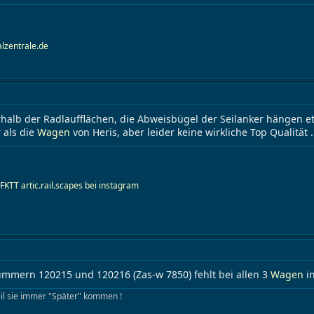
alzentrale.de
halb der Radlaufflächen, die Abweisbügel der Seilanker hängen e
r als die
Wagen
von Heris, aber leider keine wirkliche Top Qualität .
 FKTT
artic.rail.scapes bei instagram
ummern 120215 und 120216 (Zas-w 7850) fehlt bei allen 3
Wagen
in
eil sie immer "Später" kommen !