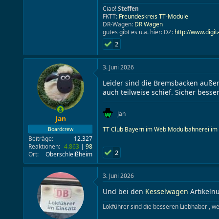
Ciao!
Steffen
FKTT:
Freundeskreis TT-Module
DR-Wagen:
DR Wagen
gutes gibt es u.a. hier: DZ:
http://www.digit
2
3. Juni 2026
Leider sind die Bremsbacken außer
auch teilweise schief. Sicher besse
Jan
Jan
TT Club Bayern im Web
Modulbahnerei im
Boardcrew
Beiträge
12.327
Reaktionen
4.863
98
2
Ort
Oberschleißheim
3. Juni 2026
Und bei den
Kesselwagen
Artikeln
Lokführer sind die besseren Liebhaber , w