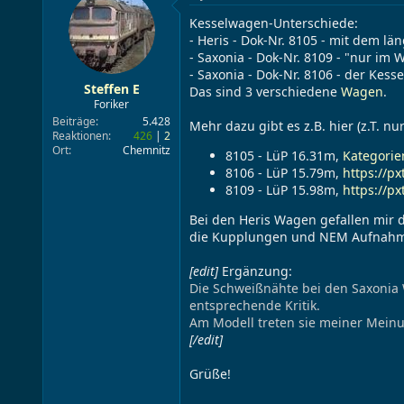
Kesselwagen-Unterschiede:
- Heris - Dok-Nr. 8105 - mit dem l
- Saxonia - Dok-Nr. 8109 - "nur im
- Saxonia - Dok-Nr. 8106 - der Kes
Steffen E
Das sind 3 verschiedene
Wagen
.
Foriker
Beiträge
5.428
Mehr dazu gibt es z.B. hier (z.T. 
Reaktionen
426
2
Ort
Chemnitz
8105 - LüP 16.31m,
Kategorie
8106 - LüP 15.79m,
https://p
8109 - LüP 15.98m,
https://p
Bei den Heris Wagen gefallen mir d
die Kupplungen und NEM Aufnahm
[edit]
Ergänzung:
Die Schweißnähte bei den Saxonia 
entsprechende Kritik.
Am Modell treten sie meiner Meinu
[/edit]
Grüße!