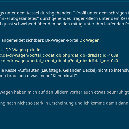
ängs unter dem Kessel durchgehenden T-Profil unter dem schrägen 
 Winkel abgekantetes" durchgehendes Träger -Blech unter dem Kess
sel quasi schwebend über den beiden mittig unter ihm laufenden Pr
nur angemeldet sichtbar): DR-Wagen-Portal
DR Wagen
n - DR-Wagen.pxtr.de
xtr.de/dr-wagen/portal_cx/dat_db.php?dat_db=dr&dat_id=1038
xtr.de/dr-wagen/portal_cx/dat_db.php?dat_db=dr&dat_id=1040
ie Kessel-Aufbauten (Laufstege, Geländer, Deckel) nicht so intens
en brauchen etwas mehr "Klemmkraft".
Wagen haben mich auf den Bildern vorher auch etwas beunruhigt 
ng nach nicht so stark in Erscheinung und ich komme damit dann 