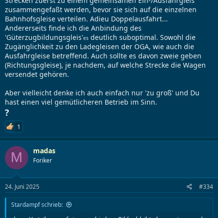
Strecken zuerst zu einem gemeinsamen Ein-/Ausfahrgleis
zusammengefaßt werden, bevor sie sich auf die einzelnen
Bahnhofsgleise verteilen. Adieu Doppelausfahrt...
Andererseits finde ich die Anbindung des
'Güterzugbildungsgleis'
deutlich suboptimal. Sowohl die
es
Zugänglichkeit zu den Ladegleisen der OGA, wie auch die
Ausfahrgleise betreffend. Auch sollte es davon zweie geben
(Richtungsgleise), je nachdem, auf welche Strecke die Wagen
versendet gehören.
Aber vielleicht denke ich auch einfach nur 'zu groß' und Du
hast einen viel gemütlicheren Betrieb im Sinn.
?
1
madas
M
Foriker
24. Juni 2025
#334
Stardampf schrieb: