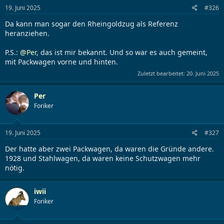
l
l
19. Juni 2025
#326
e
t
r
a
Da kann man sogar den Rheingoldzug als Referenz
m
heranziehen.
P.S.:
@Per
, das ist mir bekannt. Und so war es auch gemeint,
mit Packwagen vorne und hinten.
Zuletzt bearbeitet:
20. Juni 2025
Per
Foriker
19. Juni 2025
#327
Der hatte aber zwei Packwagen, da waren die Gründe andere.
1928 und Stahlwagen, da waren keine Schutzwagen mehr
nötig.
iwii
Foriker