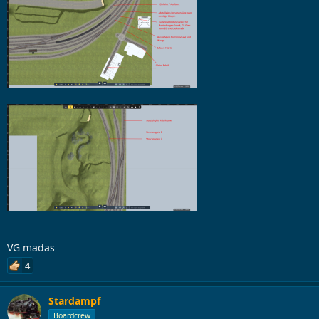
VG madas
4
Stardampf
Boardcrew