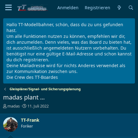
Anmelden
Registrieren
Hallo TT-Modellbahner, schön, dass du zu uns gefunden
hast.
Um alle Funktionen nutzen zu können, empfehlen wir dir,
dich anzumelden. Denn vieles, was das Board zu bieten hat,
ist ausschließlich angemeldeten Nutzern vorbehalten. Du
benötigst nur eine gültige E-Mail-Adresse und schon kannst
du dich registrieren.
Deine Mailadresse wird für nichts Anderes verwendet als
zur Kommunikation zwischen uns.
Die Crew des TT-Boardes
Gleispläne/Signal- und Sicherungsplanung
madas plant ...
E
E
madas
11. Juli 2022
r
r
s
s
TT-Frank
t
t
Foriker
e
e
l
l