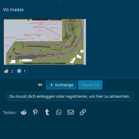
VG madas
2
1
Erste
Vorherige
14 von 14
Du musst dich einloggen oder registrieren, um hier zu antworten.
Reddit
Pinterest
Tumblr
WhatsApp
E-Mail
Link
Teilen: