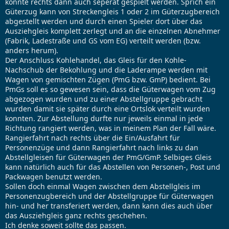
könnte rechts dann auch seperat gespielt werden. Sprich ein
Güterzug kann von Streckengleis 1 oder 2 im Güterzugbereich
abgestellt werden und durch einen Spieler dort über das
Ausziehgleis komplett zerlegt und an die einzelnen Abnehmer
(Fabrik, Ladestraße und GS vom EG) verteilt werden (bzw.
anders herum).
Der Anschluss Kohlehandel, das Gleis für den Kohle-
Nachschub der Bekohlung und die Laderampe werden mit
Wagen von gemischten Zügen (PmG bzw. GmP) bedient. Bei
PmGs soll es so gewesen sein, dass die Güterwagen vom Zug
abgezogen wurden und zu einer Abstellgruppe gebracht
wurden damit sie später durch eine Ortslok verteilt wurden
konnten. Zur Abstellung durfte nur jeweils einmal in jede
Richtung rangiert werden, was in meinem Plan der Fall wäre.
Rangierfahrt nach rechts über die Ein/Ausfahrt für
Personenzüge und dann Rangierfahrt nach links zu dan
Abstellgleisen für Güterwagen der PmG/GmP. Selbiges Gleis
kann natürlich auch für das Abstellen von Personen-, Post und
Packwagen benutzt werden.
Sollen doch einmal Wagen zwischen dem Abstellgleis im
Personenzugbereich und der Abstellgruppe für Güterwagen
hin- und her transferiert werden, dann kann dies auch über
das Ausziehgleis ganz rechts geschehen.
Ich denke soweit sollte das passen.