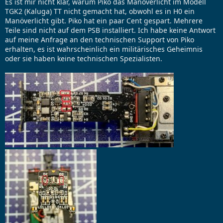
Es ist mir nicht klar, warum Piko das Manöverlicht im Modell
l
n
g
TGK2 (Kaluga) TT nicht gemacht hat, obwohl es in H0 ein
l
t
w
Manöverlicht gibt. Piko hat ein paar Cent gespart. Mehrere
u
r
o
Teile sind nicht auf dem PSB installiert. Ich habe keine Antwort
n
y
r
auf meine Anfrage an den technischen Support von Piko
g
r
t
erhalten, es ist wahrscheinlich ein militärisches Geheimnis
s
e
e
oder sie haben keine technischen Spezialisten.
d
a
a
d
t
t
u
i
m
m
e