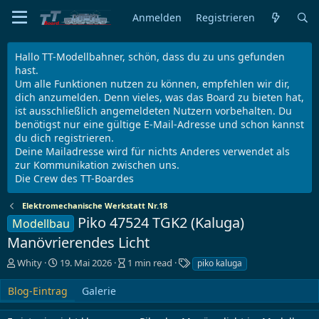
Anmelden
Registrieren
Hallo TT-Modellbahner, schön, dass du zu uns gefunden
hast.
Um alle Funktionen nutzen zu können, empfehlen wir dir,
dich anzumelden. Denn vieles, was das Board zu bieten hat,
ist ausschließlich angemeldeten Nutzern vorbehalten. Du
benötigst nur eine gültige E-Mail-Adresse und schon kannst
du dich registrieren.
Deine Mailadresse wird für nichts Anderes verwendet als
zur Kommunikation zwischen uns.
Die Crew des TT-Boardes
Elektromechanische Werkstatt Nr.18
Piko 47524 TGK2 (Kaluga)
Modellbau
Manövrierendes Licht
A
E
B
S
Whity
19. Mai 2026
1 min read
piko kaluga
u
r
l
c
t
s
o
h
Blog-Eintrag
Galerie
o
t
g
l
r
e
e
a