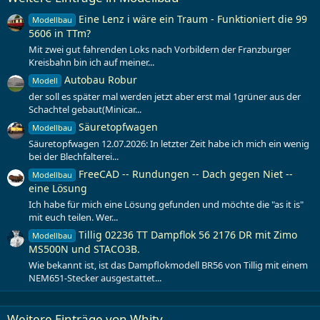
Eine Lenz i wäre ein Traum - Funktioniert die 99
Modellbau
5606 in TTm?
Mit zwei gut fahrenden Loks nach Vorbildern der Franzburger
Kreisbahn bin ich auf meiner...
Autobau Robur
Modell
der soll es später mal werden jetzt aber erst mal 1grüner aus der
Schachtel gebaut(Minicar...
Säuretopfwagen
Modellbau
Säuretopfwagen 12.07.2026: In letzter Zeit habe ich mich ein wenig
bei der Blechfalterei...
FreeCAD -- Rundungen -- Dach gegen Niet --
Modellbau
eine Lösung
Ich habe für mich eine Lösung gefunden und möchte die "as it is"
mit euch teilen. Wer...
Tillig 02236 TT Dampflok 56 2176 DR mit Zimo
Modellbau
MS500N und STACO3B.
Wie bekannt ist, ist das Dampflokmodell BR56 von Tillig mit einem
NEM651-Stecker ausgestattet...
Weitere Einträge von Whity