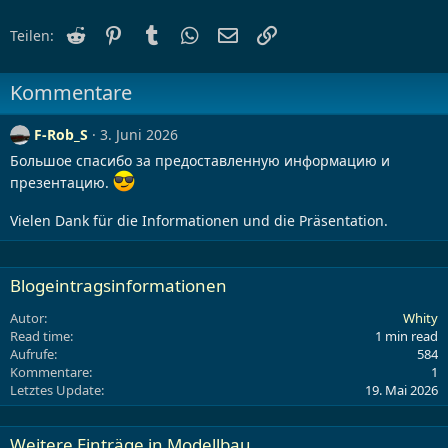
Reddit
Pinterest
Tumblr
WhatsApp
E-Mail
Link
Teilen:
Kommentare
F-Rob_S
3. Juni 2026
Большое спасибо за предоставленную информацию и
презентацию.
Vielen Dank für die Informationen und die Präsentation.
Blogeintragsinformationen
Autor
Whity
Read time
1 min read
Aufrufe
584
Kommentare
1
Letztes Update
19. Mai 2026
Weitere Einträge in Modellbau