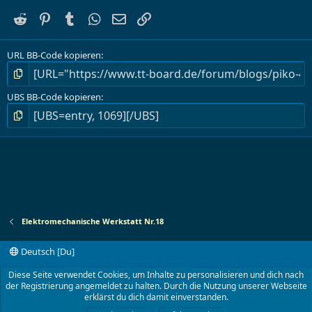
Reddit
Pinterest
Tumblr
WhatsApp
E-Mail
Link
URL BB-Code kopieren
UBS BB-Code kopieren
Elektromechanische Werkstatt Nr.18
Deutsch [Du]
Kontakt
Nutzungsbedingungen
Datenschutz
Diese Seite verwendet Cookies, um Inhalte zu personalisieren und dich nach
Hilfe und Impressum
Start
R
der Registrierung angemeldet zu halten. Durch die Nutzung unserer Webseite
S
erklärst du dich damit einverstanden.
S
®
Community platform by XenForo
© 2010-2024 XenForo Ltd.