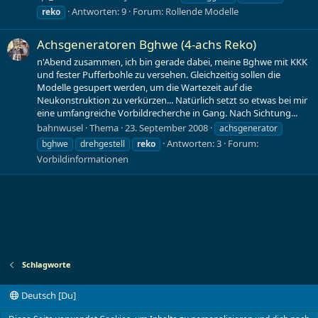
Antworten: 9
Forum:
Rollende Modelle
reko
Achsgeneratoren Bghwe (4-achs Reko)
n'Abend zusammen, ich bin gerade dabei, meine Bghwe mit KKK
und fester Pufferbohle zu versehen. Gleichzeitig sollen die
Modelle gesupert werden, um die Wartezeit auf die
Neukonstruktion zu verkürzen... Natürlich setzt so etwas bei mir
eine umfangreiche Vorbildrecherche in Gang. Nach Sichtung...
bahnwusel
Thema
23. September 2008
achsgenerator
Antworten: 3
Forum:
bghwe
drehgestell
reko
Vorbildinformationen
Schlagworte
Deutsch [Du]
Kontakt
Nutzungsbedingungen
Datenschutz