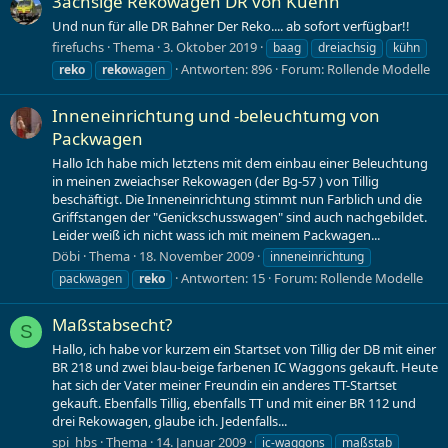
3achsige Rekowagen DR von Kuehn
Und nun für alle DR Bahner Der Reko.... ab sofort verfügbar!!
firefuchs
Thema
3. Oktober 2019
baag
dreiachsig
kühn
Antworten: 896
Forum:
Rollende Modelle
reko
reko
wagen
Inneneinrichtung und -beleuchtumg von
Packwagen
Hallo Ich habe mich letztens mit dem einbau einer Beleuchtung
in meinen zweiachser Rekowagen (der Bg-57 ) von Tillig
beschäftigt. Die Inneneinrichtung stimmt nun Farblich und die
Griffstangen der "Genickschusswagen" sind auch nachgebildet.
Leider weiß ich nicht wass ich mit meinem Packwagen...
Döbi
Thema
18. November 2009
inneneinrichtung
Antworten: 15
Forum:
Rollende Modelle
packwagen
reko
Maßstabsecht?
S
Hallo, ich habe vor kurzem ein Startset von Tillig der DB mit einer
BR 218 und zwei blau-beige farbenen IC Waggons gekauft. Heute
hat sich der Vater meiner Freundin ein anderes TT-Startset
gekauft. Ebenfalls Tillig, ebenfalls TT und mit einer BR 112 und
drei Rekowagen, glaube ich. Jedenfalls...
spi_hbs
Thema
14. Januar 2009
ic-waggons
maßstab