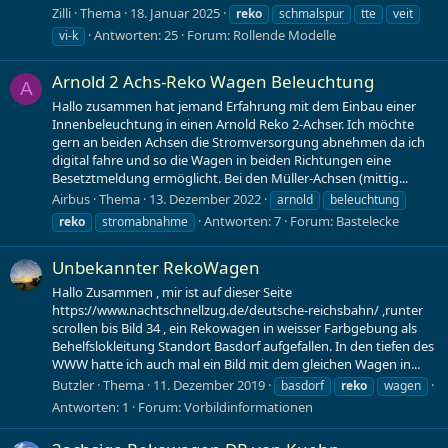
Zilli
Thema
18. Januar 2025
reko
schmalspur
tte
veit
Antworten: 25
Forum:
Rollende Modelle
vi-k
Arnold 2 Achs-Reko Wagen Beleuchtung
A
Hallo zusammen hat jemand Erfahrung mit dem Einbau einer
Innenbeleuchtung in einen Arnold Reko 2-Achser. Ich möchte
gern an beiden Achsen die Stromversorgung abnehmen da ich
digital fahre und so die Wagen in beiden Richtungen eine
Besetztmeldung ermöglicht. Bei den Müller-Achsen (mittig...
Airbus
Thema
13. Dezember 2022
arnold
beleuchtung
Antworten: 7
Forum:
Bastelecke
reko
stromabnahme
Unbekannter RekoWagen
Hallo Zusammen , mir ist auf dieser Seite
https://www.nachtschnellzug.de/deutsche-reichsbahn/ ,runter
scrollen bis Bild 34 , ein Rekowagen in weisser Farbgebung als
Behelfslokleitung Standort Basdorf aufgefallen. In den tiefen des
WWW hatte ich auch mal ein Bild mit dem gleichen Wagen in...
Butzler
Thema
11. Dezember 2019
basdorf
reko
wagen
Antworten: 1
Forum:
Vorbildinformationen