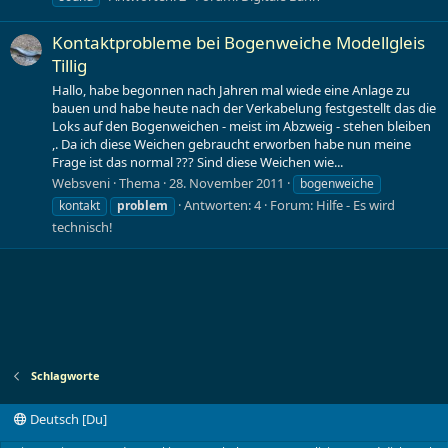
Kontaktprobleme bei Bogenweiche Modellgleis
Tillig
Hallo, habe begonnen nach Jahren mal wiede eine Anlage zu
bauen und habe heute nach der Verkabelung festgestellt das die
Loks auf den Bogenweichen - meist im Abzweig - stehen bleiben
,. Da ich diese Weichen gebraucht erworben habe nun meine
Frage ist das normal ??? Sind diese Weichen wie...
Websveni
Thema
28. November 2011
bogenweiche
Antworten: 4
Forum:
Hilfe - Es wird
kontakt
problem
technisch!
Schlagworte
Deutsch [Du]
Kontakt
Nutzungsbedingungen
Datenschutz