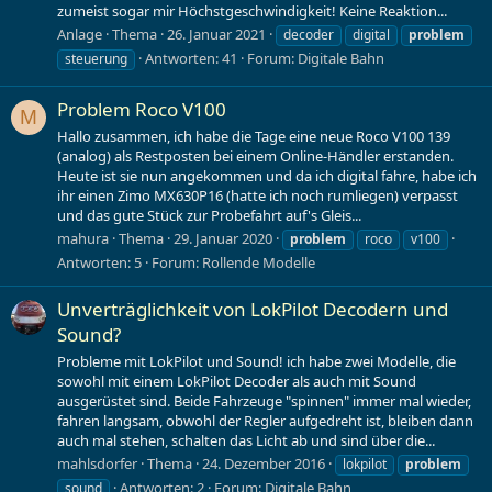
zumeist sogar mir Höchstgeschwindigkeit! Keine Reaktion...
Anlage
Thema
26. Januar 2021
decoder
digital
problem
Antworten: 41
Forum:
Digitale Bahn
steuerung
Problem Roco V100
M
Hallo zusammen, ich habe die Tage eine neue Roco V100 139
(analog) als Restposten bei einem Online-Händler erstanden.
Heute ist sie nun angekommen und da ich digital fahre, habe ich
ihr einen Zimo MX630P16 (hatte ich noch rumliegen) verpasst
und das gute Stück zur Probefahrt auf's Gleis...
mahura
Thema
29. Januar 2020
problem
roco
v100
Antworten: 5
Forum:
Rollende Modelle
Unverträglichkeit von LokPilot Decodern und
Sound?
Probleme mit LokPilot und Sound! ich habe zwei Modelle, die
sowohl mit einem LokPilot Decoder als auch mit Sound
ausgerüstet sind. Beide Fahrzeuge "spinnen" immer mal wieder,
fahren langsam, obwohl der Regler aufgedreht ist, bleiben dann
auch mal stehen, schalten das Licht ab und sind über die...
mahlsdorfer
Thema
24. Dezember 2016
lokpilot
problem
Antworten: 2
Forum:
Digitale Bahn
sound