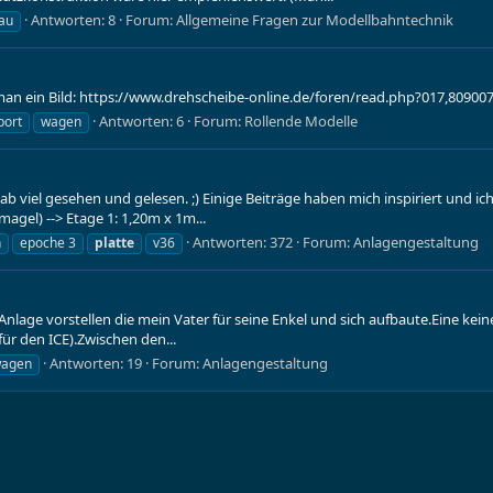
Antworten: 8
Forum:
Allgemeine Fragen zur Modellbahntechnik
au
man ein Bild: https://www.drehscheibe-online.de/foren/read.php?017,809007
Antworten: 6
Forum:
Rollende Modelle
port
wagen
b viel gesehen und gelesen. ;) Einige Beiträge haben mich inspiriert und ich
magel) --> Etage 1: 1,20m x 1m...
Antworten: 372
Forum:
Anlagengestaltung
n
epoche 3
platte
v36
Anlage vorstellen die mein Vater für seine Enkel und sich aufbaute.Eine kei
für den ICE).Zwischen den...
Antworten: 19
Forum:
Anlagengestaltung
agen