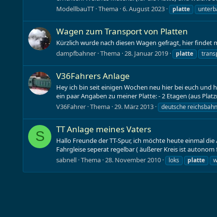
ModellbauTT
Thema
6. August 2023
platte
unterb
Wagen zum Transport von Platten
Kürzlich wurde nach diesen Wagen gefragt, hier findet 
dampfbahner
Thema
28. Januar 2019
platte
trans
V36Fahrers Anlage
Hey ich bin seit einigen Wochen neu hier bei euch und ha
ein paar Angaben zu meiner Platte: - 2 Etagen (aus Platz
V36Fahrer
Thema
29. März 2013
deutsche reichsbah
TT Anlage meines Vaters
S
Hallo Freunde der TT-Spur, ich möchte heute einmal die 
Fahrgleise seperat regelbar ( äußerer Kreis ist autonom 
sabnell
Thema
28. November 2010
loks
platte
w