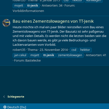
csd
hekttor
kühlwagen
Antworten: 34
Forum:
mojett
tt-jenik
Vorbildinformationen
Bau eines Zementsilowagens von TT-Jenik
Heute möchte ich mal ein paar Bilder reinstellen vom Bau eines
Zementsilowagens von TT-Jenik. Der Bausatz ist sehr paßgenau
und mit vielen Details. Es werden nicht die letzten beiden sein die
ich davon bauen werde, es gibt ja viele Bedruckungs- und
Lackiervarianten vom Vorbild.
robert35
Thema
23. November 2014
csd
hekttor
Antworten: 41
jan cekul
mojett
tt-jenik
zementsilowagen
Forum:
Bastelecke
Schlagworte
Deutsch [Du]