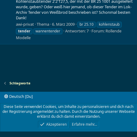
Kohlenstaubtender 2'2'T27,5, der mit der BR 25 1001 ausgeliefert
wurde, geben? Oder weiß hier jemand, ob dieser Tender im Lok-
Archiv Tender von Weißbrod beschrieben ist? Schonmal besten
Dank!
awi-privat
Thema
6. März 2009
br 25.10
kohlenstaub
Antworten: 7
Forum:
Rollende
tender
wannentender
Modelle
Schlagworte
Deutsch [Du]
Kontakt
Nutzungsbedingungen
Datenschutz
Diese Seite verwendet Cookies, um Inhalte zu personalisieren und dich nach
Hilfe und Impressum
Start
R
der Registrierung angemeldet zu halten. Durch die Nutzung unserer Webseite
S
erklärst du dich damit einverstanden.
S
®
Community platform by XenForo
© 2010-2024 XenForo Ltd.
Akzeptieren
Erfahre mehr…
TT-Board.de
©2001- 2023 von Lokwolf