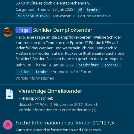
50.40 müßte es doch die entsprechenden...
Cargonaut
Thema
29. Juli 2025
50
tender
Antworten: 6
Forum:
Bastelecke
tillig br 50.35 reko
Schilder Dampfloktender
Frage?
Hallo, eine Frage an die Dampflokexperten. Welche Schilder
kommen an den Tender in der Epoche 1? Für die KPEV auf
jedenfall das Wappen und warscheinlich das Fabriksschild.
Hatten die Preußen auf der Rückseite (Pufferseite) auch noch
Schilder? Bei den Sachsen habe ich gesehen das dort eigene...
Bahn120
Thema
9. Januar 2022
beschriftung
epoche1
Antworten: 14
Forum:
schilder
tender
Vorbildinformationen
Vierachsige Einheitstender
H-Transport schrieb:
dikusch
TT-Wiki
2. November 2017
Bereich:
Vorbildinformationen
Letzte Änderung: {1}
Suche Informationen zu Tender 2'2'T27,5
A
Kann mir jemand Informationen und Bilder zum