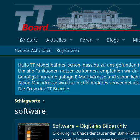
Start
Aktuelles
Foren
Blogs
Mit
Neueste Aktivitäten
Registrieren
Hallo TT-Modellbahner, schön, dass du zu uns gefunden h
Um alle Funktionen nutzen zu können, empfehlen wir dir,
benötigst nur eine gültige E-Mail-Adresse und schon kann
Deine Mailadresse wird für nichts Anderes verwendet al
Die Crew des TT-Boardes
Schlagworte
software
Software – Digitales Bildarchiv
Ordnung ins Chaos der tausenden Bahn-Fotos – 
eisersdorf
Element
12. Dezember 2021