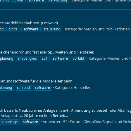
-archiv
bilder
software
verwaltung
rte Modelleisenbahnen. (Freiwald)
Kategorie:
Medien und Publikationen
og
digital
software
steuerung
eichenanordnung fast aller Spurweiten und Hersteller.
Kategorie:
Medien und P
splanung
modellgleis
s21
software
vorbild
planungssoftware für die Modelleisenbahn
Kategorie:
Hersteller
planung
railroad
software
ch betreffs Neubau einer Anlage mit evtl. Anbindung zu bestehnder Altanl
lage ist ca. 20 Jahre nicht in Betrieb...
Antworten: 52
Forum:
Gleispläne/Signal- und Si
neuanlage
software