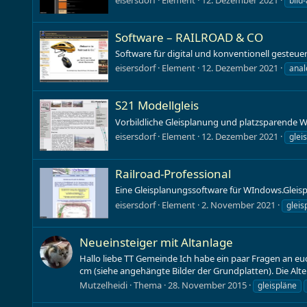
bild
Software – RAILROAD & CO
Software für digital und konventionell gesteue
eisersdorf
Element
12. Dezember 2021
anal
S21 Modellgleis
Vorbildliche Gleisplanung und platzsparende W
eisersdorf
Element
12. Dezember 2021
glei
Railroad-Professional
Eine Gleisplanungssoftware für WIndows.Gleis
eisersdorf
Element
2. November 2021
gleis
Neueinsteiger mit Altanlage
Hallo liebe TT Gemeinde Ich habe ein paar Fragen an eu
cm (siehe angehängte Bilder der Grundplatten). Die Alte An
Mutzelheidi
Thema
28. November 2015
gleispläne