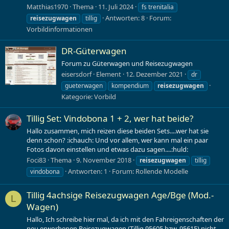
Matthias1970
Thema
11. Juli 2024
fs trenitalia
Antworten: 8
Forum:
reisezugwagen
tillig
Vorbildinformationen
DR-Güterwagen
Forum zu Güterwagen und Reisezugwagen
eisersdorf
Element
12. Dezember 2021
dr
gueterwagen
kompendium
reisezugwagen
Kategorie:
Vorbild
Tillig Set: Vindobona 1 + 2, wer hat beide?
Hallo zusammen, mich reizen diese beiden Sets....wer hat sie
denn schon? :ichauch: Und vor allem, wer kann mal ein paar
Fotos davon einstellen und etwas dazu sagen....:huld:
Foci83
Thema
9. November 2018
reisezugwagen
tillig
Antworten: 1
Forum:
Rollende Modelle
vindobona
Tillig 4achsige Reisezugwagen Age/Bge (Mod.-
L
Wagen)
Hallo, Ich schreibe hier mal, da ich mit den Fahreigenschaften der
neu erworbenen Reisezugwagen (Tillig 95605 bzw. 95615) nicht