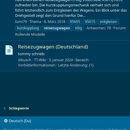
zufrieden bin. Die Kurzkupplungsmechanik verhakt sich und
führt letztendlich zum Entgleisen des Wagens. Ein Blick unter das
Drehgestell zeigt den Grund hierfür. Die...
lumi79
Thema
8. März 2018
95605
95615
entgleisen
Antworten: 78
Forum:
kurzkupplung
reisezugwagen
tillig
Rollende Modelle
Reisezugwagen (Deutschland)
tommy schrieb:
dikusch
TT-Wiki
3. Januar 2024
Bereich:
Vorbildinformationen
Letzte Änderung: {1}
Schlagworte
Deutsch [Du]
Kontakt
Nutzungsbedingungen
Datenschutz