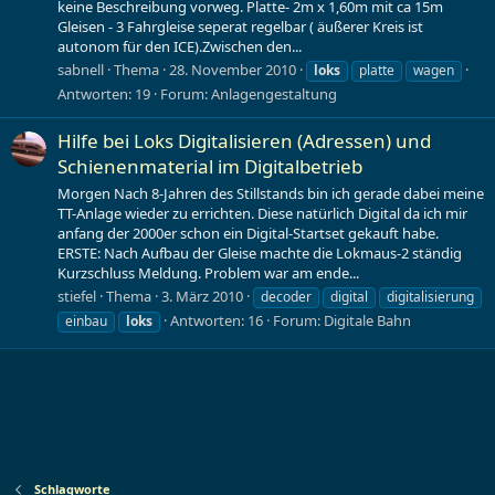
keine Beschreibung vorweg. Platte- 2m x 1,60m mit ca 15m
Gleisen - 3 Fahrgleise seperat regelbar ( äußerer Kreis ist
autonom für den ICE).Zwischen den...
sabnell
Thema
28. November 2010
loks
platte
wagen
Antworten: 19
Forum:
Anlagengestaltung
Hilfe bei Loks Digitalisieren (Adressen) und
Schienenmaterial im Digitalbetrieb
Morgen Nach 8-Jahren des Stillstands bin ich gerade dabei meine
TT-Anlage wieder zu errichten. Diese natürlich Digital da ich mir
anfang der 2000er schon ein Digital-Startset gekauft habe.
ERSTE: Nach Aufbau der Gleise machte die Lokmaus-2 ständig
Kurzschluss Meldung. Problem war am ende...
stiefel
Thema
3. März 2010
decoder
digital
digitalisierung
Antworten: 16
Forum:
Digitale Bahn
einbau
loks
Schlagworte