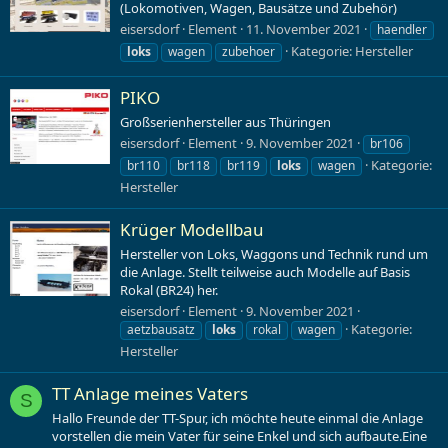
(Lokomotiven, Wagen, Bausätze und Zubehör)
eisersdorf
Element
11. November 2021
haendler
Kategorie:
Hersteller
loks
wagen
zubehoer
PIKO
Großserienhersteller aus Thüringen
eisersdorf
Element
9. November 2021
br106
Kategorie:
br110
br118
br119
loks
wagen
Hersteller
Krüger Modellbau
Hersteller von Loks, Waggons und Technik rund um
die Anlage. Stellt teilweise auch Modelle auf Basis
Rokal (BR24) her.
eisersdorf
Element
9. November 2021
Kategorie:
aetzbausatz
loks
rokal
wagen
Hersteller
TT Anlage meines Vaters
S
Hallo Freunde der TT-Spur, ich möchte heute einmal die Anlage
vorstellen die mein Vater für seine Enkel und sich aufbaute.Eine