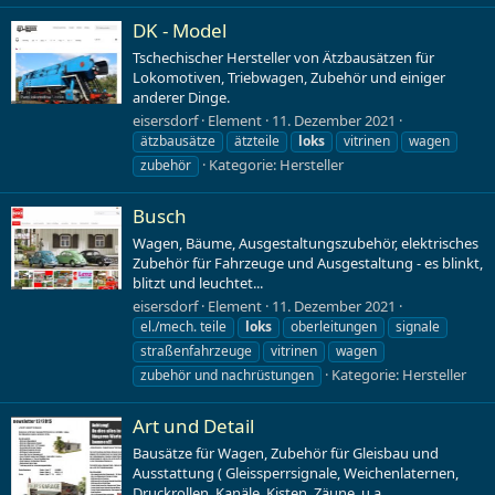
DK - Model
Tschechischer Hersteller von Ätzbausätzen für
Lokomotiven, Triebwagen, Zubehör und einiger
anderer Dinge.
eisersdorf
Element
11. Dezember 2021
ätzbausätze
ätzteile
loks
vitrinen
wagen
Kategorie:
Hersteller
zubehör
Busch
Wagen, Bäume, Ausgestaltungszubehör, elektrisches
Zubehör für Fahrzeuge und Ausgestaltung - es blinkt,
blitzt und leuchtet...
eisersdorf
Element
11. Dezember 2021
el./mech. teile
loks
oberleitungen
signale
straßenfahrzeuge
vitrinen
wagen
Kategorie:
Hersteller
zubehör und nachrüstungen
Art und Detail
Bausätze für Wagen, Zubehör für Gleisbau und
Ausstattung ( Gleissperrsignale, Weichenlaternen,
Druckrollen, Kanäle, Kisten, Zäune, u.a.