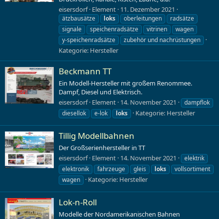
eisersdorf
Element
11. Dezember 2021
ätzbausätze
loks
oberleitungen
radsätze
signale
speichenradsätze
vitrinen
wagen
y-speichenradsätze
zubehör und nachrüstungen
Kategorie:
Hersteller
Beckmann TT
Ein Modell-Hersteller mit großem Renommee.
Dampf, Diesel und Elektrisch.
eisersdorf
Element
14. November 2021
dampflok
Kategorie:
Hersteller
diesellok
e-lok
loks
Tillig Modellbahnen
Der Großserienhersteller in TT
eisersdorf
Element
14. November 2021
elektrik
elektronik
fahrzeuge
gleis
loks
vollsortiment
Kategorie:
Hersteller
wagen
Lok-n-Roll
Modelle der Nordamerikanischen Bahnen