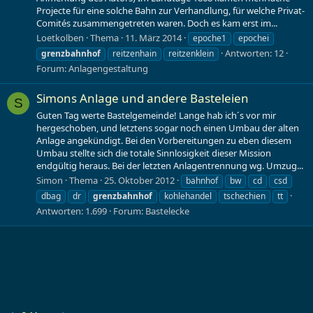
Projecte für eine solche Bahn zur Verhandlung, für welche Privat-
Comités zusammengetreten waren. Doch es kam erst im...
Loetkolben
Thema
11. März 2014
epoche1
epochei
Antworten: 12
grenzbahnhof
reitzenhain
reitzenklein
Forum:
Anlagengestaltung
Simons Anlage und andere Basteleien
S
Guten Tag werte Bastelgemeinde! Lange hab ich´s vor mir
hergeschoben, und letztens sogar noch einen Umbau der alten
Anlage angekündigt. Bei den Vorbereitungen zu eben diesem
Umbau stellte sich die totale Sinnlosigkeit dieser Mission
endgültig heraus. Bei der letzten Anlagentrennung wg. Umzug...
Simon
Thema
25. Oktober 2012
bahnhof
bw
cd
csd
dbag
dr
grenzbahnhof
kohlehandel
tschechien
tt
Antworten: 1.699
Forum:
Bastelecke