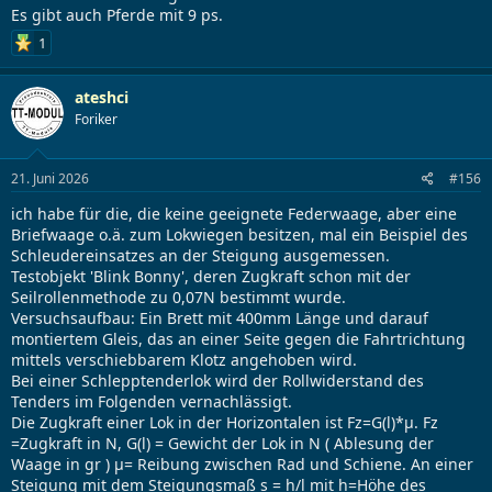
Es gibt auch Pferde mit 9 ps.
1
ateshci
Foriker
21. Juni 2026
#156
ich habe für die, die keine geeignete Federwaage, aber eine
Briefwaage o.ä. zum Lokwiegen besitzen, mal ein Beispiel des
Schleudereinsatzes an der Steigung ausgemessen.
Testobjekt 'Blink Bonny', deren Zugkraft schon mit der
Seilrollenmethode zu 0,07N bestimmt wurde.
Versuchsaufbau: Ein Brett mit 400mm Länge und darauf
montiertem Gleis, das an einer Seite gegen die Fahrtrichtung
mittels verschiebbarem Klotz angehoben wird.
Bei einer Schlepptenderlok wird der Rollwiderstand des
Tenders im Folgenden vernachlässigt.
Die Zugkraft einer Lok in der Horizontalen ist Fz=G(l)*µ. Fz
=Zugkraft in N, G(l) = Gewicht der Lok in N ( Ablesung der
Waage in gr ) µ= Reibung zwischen Rad und Schiene. An einer
Steigung mit dem Steigungsmaß s = h/l mit h=Höhe des