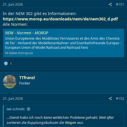
l
l
21. Juni 2026
#151
e
t
r
a
In der NEM 302 gibt es Informationen:
m
https://www.morop.eu/downloads/nem/de/nem302_d.pdf
Alle
Normen
:
NEM - Normen - MOROP
Union Européenne des Modélistes Ferroviaires et des Amis des Chemins
de Fer - Verband der Modelleisenbahner und Eisenbahnfreunde Europas -
European Union of Model Railroad and Railroad Fans
www.morop.eu
1
TTfranzl
Foriker
21. Juni 2026
#152
iwii schrieb:
…Damit habe ich noch keine wirklichen Probleme gehabt. Weit öfter
sortieren die Kupplungskulissen die
Wagen
aus.