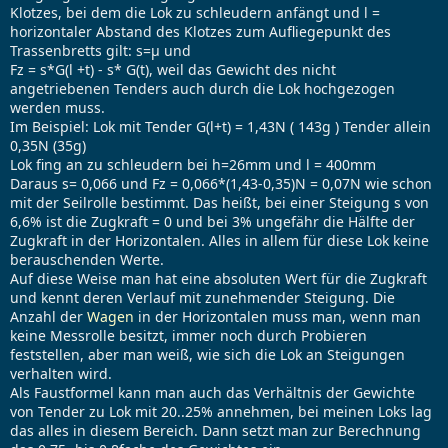
Klotzes, bei dem die Lok zu schleudern anfängt und l =
horizontaler Abstand des Klotzes zum Aufliegepunkt des
Trassenbretts gilt: s=µ und
Fz = s*G(l +t) - s* G(t), weil das Gewicht des nicht
angetriebenen Tenders auch durch die Lok hochgezogen
werden muss.
Im Beispiel: Lok mit Tender G(l+t) = 1,43N ( 143g ) Tender allein
0,35N (35g)
Lok fing an zu schleudern bei h=26mm und l = 400mm
Daraus s= 0,066 und Fz = 0,066*(1,43-0,35)N = 0,07N wie schon
mit der Seilrolle bestimmt. Das heißt, bei einer Steigung s von
6,6% ist die Zugkraft = 0 und bei 3% ungefähr die Hälfte der
Zugkraft in der Horizontalen. Alles in allem für diese Lok keine
berauschenden Werte.
Auf diese Weise man hat eine absoluten Wert für die Zugkraft
und kennt deren Verlauf mit zunehmender Steigung. Die
Anzahl der
Wagen
in der Horizontalen muss man, wenn man
keine Messrolle besitzt, immer noch durch Probieren
feststellen, aber man weiß, wie sich die Lok an Steigungen
verhalten wird.
Als Faustformel kann man auch das Verhältnis der Gewichte
von Tender zu Lok mit 20..25% annehmen, bei meinen Loks lag
das alles in diesem Bereich. Dann setzt man zur Berechnung