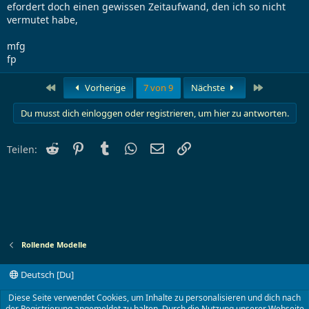
efordert doch einen gewissen Zeitaufwand, den ich so nicht
vermutet habe,
mfg
fp
Erste
Letzte
Vorherige
7 von 9
Nächste
Du musst dich einloggen oder registrieren, um hier zu antworten.
Reddit
Pinterest
Tumblr
WhatsApp
E-Mail
Link
Teilen:
Rollende Modelle
Deutsch [Du]
Kontakt
Nutzungsbedingungen
Datenschutz
Diese Seite verwendet Cookies, um Inhalte zu personalisieren und dich nach
Hilfe und Impressum
Start
R
der Registrierung angemeldet zu halten. Durch die Nutzung unserer Webseite