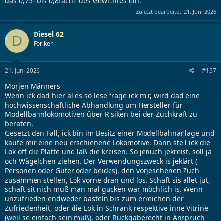
das 0,75- bis 0,8fache des Gewichtes ein.
Zuletzt bearbeitet:
21. Juni 2026
Diesel 62
D
Foriker
21. Juni 2026
#157
Morjen Männers
Wenn ick dad hier alles so lese frage ick mir, wird dad eine
hochwissenschaftliche Abhandlung um Hersteller für
Modellbahnlokomotiven über Risiken bei der Zuchkraft zu
beraten.
Gesetzt den Fall, ick bin im Besitz einer Modellbahnanlage und
kaufe mir eine neu erschienene Lokomotive. Dann stell ick die
Lok off die Platte und laß die kreisen. So jenuch jekreist, soll ja
och Wägelchen ziehen. Der Verwendungszweck is jeklärt (
Personen oder Güter oder beides), den vorjesehenen Zuch
zusammen stellen, Lok vorne dran und los. Schaft sis allet jut,
schaft sit nich muß man mal gucken war möchlich is. Wenn
unzufrieden endweder basteln bis zum erreichen der
Zufriedenheit, oder die Lok in Schrank respektive inne Vitrine
(weil se einfach sein muß), oder Rückgaberecht in Anspruch