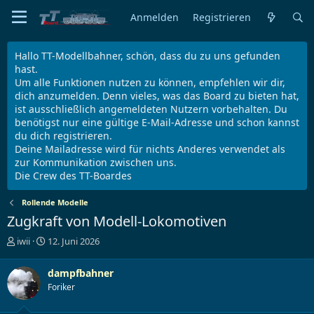
Anmelden
Registrieren
Hallo TT-Modellbahner, schön, dass du zu uns gefunden
hast.
Um alle Funktionen nutzen zu können, empfehlen wir dir,
dich anzumelden. Denn vieles, was das Board zu bieten hat,
ist ausschließlich angemeldeten Nutzern vorbehalten. Du
benötigst nur eine gültige E-Mail-Adresse und schon kannst
du dich registrieren.
Deine Mailadresse wird für nichts Anderes verwendet als
zur Kommunikation zwischen uns.
Die Crew des TT-Boardes
Rollende Modelle
Zugkraft von Modell-Lokomotiven
E
E
iwii
12. Juni 2026
r
r
s
s
dampfbahner
t
t
Foriker
e
e
l
l