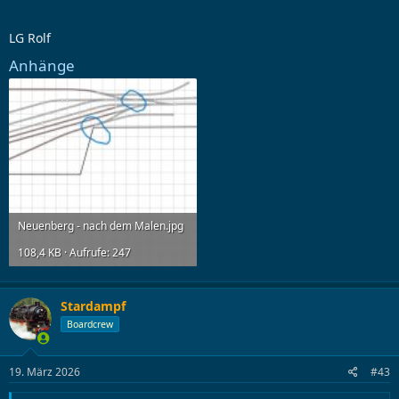
LG Rolf
Anhänge
Neuenberg - nach dem Malen.jpg
108,4 KB · Aufrufe: 247
Stardampf
Boardcrew
19. März 2026
#43