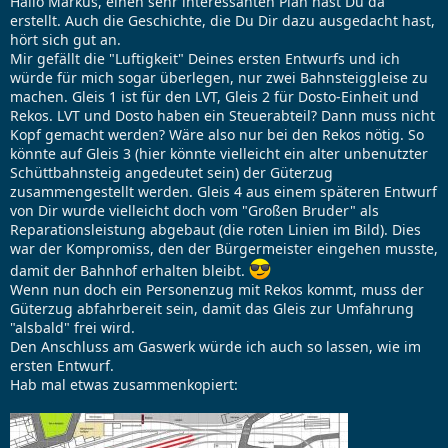
Hallo Markus, einen sehr interessanten Plan hast Du da
erstellt. Auch die Geschichte, die Du Dir dazu ausgedacht hast,
hört sich gut an.
Mir gefällt die "Luftigkeit" Deines ersten Entwurfs und ich
würde für mich sogar überlegen, nur zwei Bahnsteiggleise zu
machen. Gleis 1 ist für den LVT, Gleis 2 für Dosto-Einheit und
Rekos. LVT und Dosto haben ein Steuerabteil? Dann muss nicht
Kopf gemacht werden? Wäre also nur bei den Rekos nötig. So
könnte auf Gleis 3 (hier könnte vielleicht ein alter unbenutzter
Schüttbahnsteig angedeutet sein) der Güterzug
zusammengestellt werden. Gleis 4 aus einem späteren Entwurf
von Dir wurde vielleicht doch vom "Großen Bruder" als
Reparationsleistung abgebaut (die roten Linien im Bild). Dies
war der Kompromiss, den der Bürgermeister eingehen musste,
damit der Bahnhof erhalten bleibt.
Wenn nun doch ein Personenzug mit Rekos kommt, muss der
Güterzug abfahrbereit sein, damit das Gleis zur Umfahrung
"alsbald" frei wird.
Den Anschluss am Gaswerk würde ich auch so lassen, wie im
ersten Entwurf.
Hab mal etwas zusammenkopiert: