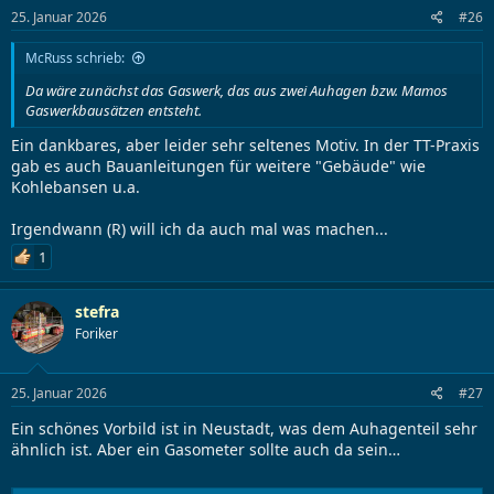
l
l
25. Januar 2026
#26
e
t
r
a
McRuss schrieb:
m
Da wäre zunächst das Gaswerk, das aus zwei Auhagen bzw. Mamos
Gaswerkbausätzen entsteht.
Ein dankbares, aber leider sehr seltenes Motiv. In der TT-Praxis
gab es auch Bauanleitungen für weitere "Gebäude" wie
Kohlebansen u.a.
Irgendwann (R) will ich da auch mal was machen...
1
stefra
Foriker
25. Januar 2026
#27
Ein schönes Vorbild ist in Neustadt, was dem Auhagenteil sehr
ähnlich ist. Aber ein Gasometer sollte auch da sein…