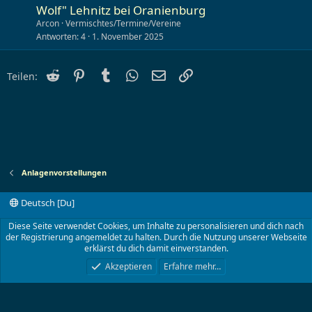
Wolf" Lehnitz bei Oranienburg
Arcon
Vermischtes/Termine/Vereine
Antworten
4
1. November 2025
Reddit
Pinterest
Tumblr
WhatsApp
E-Mail
Link
Teilen:
Anlagenvorstellungen
Deutsch [Du]
Kontakt
Nutzungsbedingungen
Datenschutz
Diese Seite verwendet Cookies, um Inhalte zu personalisieren und dich nach
Hilfe und Impressum
Start
R
der Registrierung angemeldet zu halten. Durch die Nutzung unserer Webseite
S
erklärst du dich damit einverstanden.
S
®
Community platform by XenForo
© 2010-2024 XenForo Ltd.
Akzeptieren
Erfahre mehr…
TT-Board.de
©2001- 2023 von Lokwolf