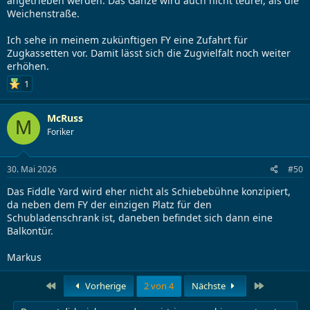
angetrieben werden. Das Ganze wird auch nicht teurer, als die
Weichenstraße.
Ich sehe in meinem zukünftigen FY eine Zufahrt für
Zugkassetten vor. Damit lässt sich die Zugvielfalt noch weiter
erhöhen.
1
McRuss
M
Foriker
30. Mai 2026
#50
Das Fiddle Yard wird eher nicht als Schiebebühne konzipiert,
da neben dem FY der einzigen Platz für den
Schubladenschrank ist, daneben befindet sich dann eine
Balkontür.
Markus
Erste
Letzte
Vorherige
2 von 4
Nächste