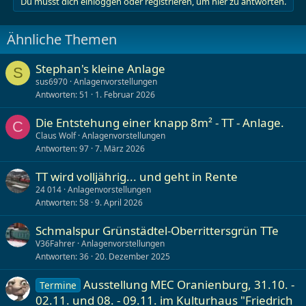
Du musst dich einloggen oder registrieren, um hier zu antworten.
Ähnliche Themen
Stephan's kleine Anlage
S
sus6970
Anlagenvorstellungen
Antworten
51
1. Februar 2026
Die Entstehung einer knapp 8m² - TT - Anlage.
C
Claus Wolf
Anlagenvorstellungen
Antworten
97
7. März 2026
TT wird volljährig... und geht in Rente
24 014
Anlagenvorstellungen
Antworten
58
9. April 2026
Schmalspur Grünstädtel-Oberrittersgrün TTe
V36Fahrer
Anlagenvorstellungen
Antworten
36
20. Dezember 2025
Ausstellung MEC Oranienburg, 31.10. -
Termine
02.11. und 08. - 09.11. im Kulturhaus "Friedrich