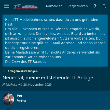
Anmelden
Registrieren
Hallo TT-Modellbahner, schön, dass du zu uns gefunden
hast.
Um alle Funktionen nutzen zu können, empfehlen wir dir,
dich anzumelden. Denn vieles, was das Board zu bieten hat,
ist ausschließlich angemeldeten Nutzern vorbehalten. Du
benötigst nur eine gültige E-Mail-Adresse und schon kannst
du dich registrieren.
Deine Mailadresse wird für nichts Anderes verwendet als
zur Kommunikation zwischen uns.
Die Crew des TT-Boardes
Anlagenvorstellungen
Neuental, meine entstehende TT Anlage
E
E
McRuss
28. November 2025
r
r
s
s
Per
t
t
Foriker
e
e
l
l