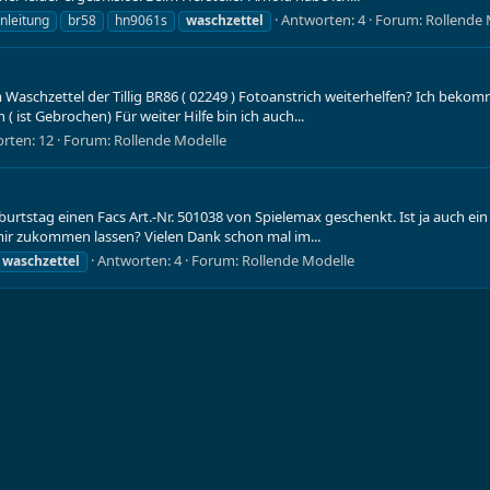
Antworten: 4
Forum:
Rollende 
nleitung
br58
hn9061s
waschzettel
 Waschzettel der Tillig BR86 ( 02249 ) Fotoanstrich weiterhelfen? Ich beko
ist Gebrochen) Für weiter Hilfe bin ich auch...
rten: 12
Forum:
Rollende Modelle
rtstag einen Facs Art.-Nr. 501038 von Spielemax geschenkt. Ist ja auch ein t
ir zukommen lassen? Vielen Dank schon mal im...
Antworten: 4
Forum:
Rollende Modelle
waschzettel