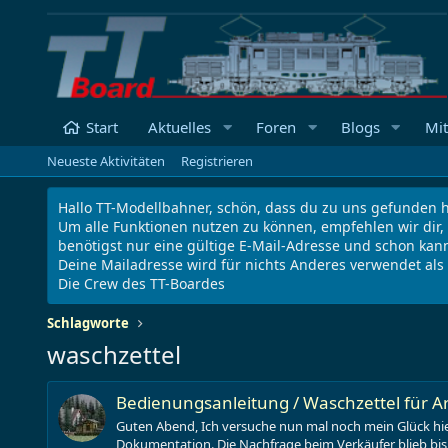
Start
Aktuelles
Foren
Blogs
Mit
Neueste Aktivitäten
Registrieren
Hallo TT-Modellbahner, schön, dass du zu uns gefunden h
Um alle Funktionen nutzen zu können, empfehlen wir dir,
benötigst nur eine gültige E-Mail-Adresse und schon kann
Deine Mailadresse wird für nichts Anderes verwendet al
Die Crew des TT-Boardes
Schlagworte
waschzettel
Bedienungsanleitung / Waschzettel für 
Guten Abend, Ich versuche nun mal noch mein Glück hier
Dokumentation. Die Nachfrage beim Verkäufer blieb bishe