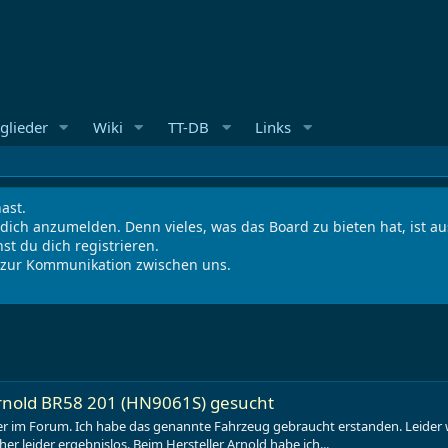
glieder
Wiki
TT-DB
Links
ast.
 dich anzumelden. Denn vieles, was das Board zu bieten hat, ist 
st du dich registrieren.
s zur Kommunikation zwischen uns.
Arnold BR58 201 (HN9061S) gesucht
 im Forum. Ich habe das genannte Fahrzeug gebraucht erstanden. Leider war
r leider ergebnislos. Beim Hersteller Arnold habe ich...