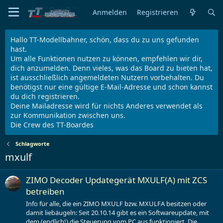
Anmelden
Registrieren
Hallo TT-Modellbahner, schön, dass du zu uns gefunden
hast.
Um alle Funktionen nutzen zu können, empfehlen wir dir,
dich anzumelden. Denn vieles, was das Board zu bieten hat,
ist ausschließlich angemeldeten Nutzern vorbehalten. Du
benötigst nur eine gültige E-Mail-Adresse und schon kannst
du dich registrieren.
Deine Mailadresse wird für nichts Anderes verwendet als
zur Kommunikation zwischen uns.
Die Crew des TT-Boardes
Schlagworte
mxulf
ZIMO Decoder Updategerät MXULF(A) mit ZCS
betreiben
Info für alle, die ein ZIMO MXULF bzw. MXULFA besitzen oder
damit liebäugeln: Seit 20.10.14 gibt es ein Softwareupdate, mit
dem (endlich!) die Steuerung vom PC aus funktioniert. Die