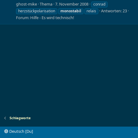
ghost-mike
Thema
7. November 2008
conrad
Antworten: 23
herzstückpolarisation
monostabil
relais
Forum:
Hilfe - Es wird technisch!
Schlagworte
Deutsch [Du]