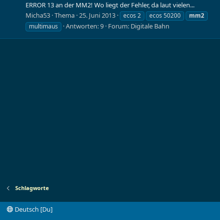
ERROR 13 an der MM2! Wo liegt der Fehler, da laut vielen...
Micha53
Thema
25. Juni 2013
ecos 2
ecos 50200
mm2
Antworten: 9
Forum:
Digitale Bahn
multimaus
Schlagworte
Deutsch [Du]