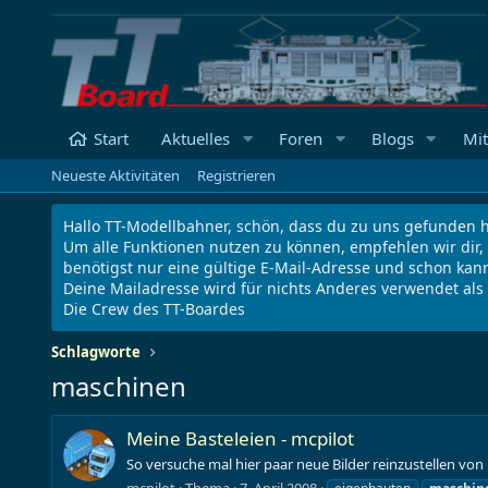
Start
Aktuelles
Foren
Blogs
Mit
Neueste Aktivitäten
Registrieren
Hallo TT-Modellbahner, schön, dass du zu uns gefunden h
Um alle Funktionen nutzen zu können, empfehlen wir dir,
benötigst nur eine gültige E-Mail-Adresse und schon kann
Deine Mailadresse wird für nichts Anderes verwendet al
Die Crew des TT-Boardes
Schlagworte
maschinen
Meine Basteleien - mcpilot
So versuche mal hier paar neue Bilder reinzustellen von 
mcpilot
Thema
7. April 2008