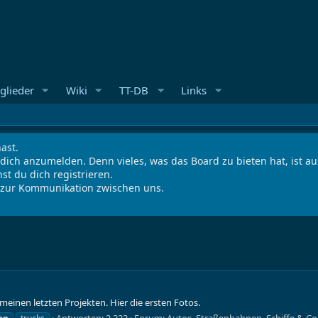
glieder
Wiki
TT-DB
Links
ast.
 dich anzumelden. Denn vieles, was das Board zu bieten hat, ist 
st du dich registrieren.
s zur Kommunikation zwischen uns.
meinen letzten Projekten. Hier die ersten Fotos.
Antworten: 2.223
Forum:
Autos, Straßenbahnen, Schiffe & Co