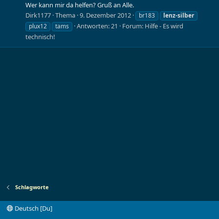
Wer kann mir da helfen? Gruß an Alle.
Dirk1177
Thema
9. Dezember 2012
br183
lenz-silber
Antworten: 21
Forum:
Hilfe - Es wird
plux12
tams
technisch!
Schlagworte
Deutsch [Du]