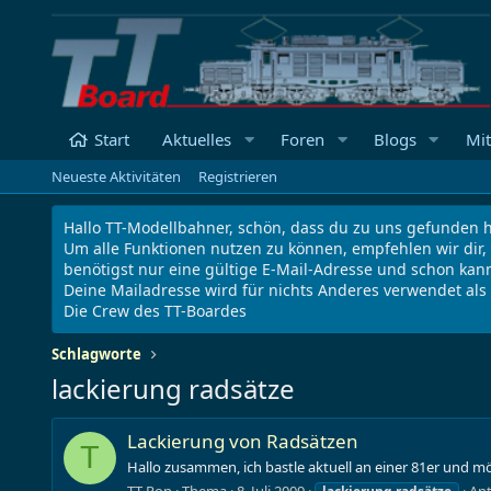
Start
Aktuelles
Foren
Blogs
Mit
Neueste Aktivitäten
Registrieren
Hallo TT-Modellbahner, schön, dass du zu uns gefunden h
Um alle Funktionen nutzen zu können, empfehlen wir dir,
benötigst nur eine gültige E-Mail-Adresse und schon kann
Deine Mailadresse wird für nichts Anderes verwendet al
Die Crew des TT-Boardes
Schlagworte
lackierung radsätze
Lackierung von Radsätzen
T
Hallo zusammen, ich bastle aktuell an einer 81er und m
TT-Ron
Thema
8. Juli 2009
Ant