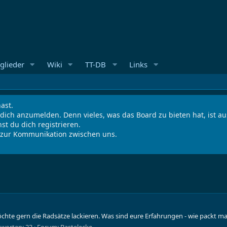
glieder
Wiki
TT-DB
Links
ast.
 dich anzumelden. Denn vieles, was das Board zu bieten hat, ist 
st du dich registrieren.
s zur Kommunikation zwischen uns.
öchte gern die Radsätze lackieren. Was sind eure Erfahrungen - wie packt 
worten: 23
Forum:
Bastelecke