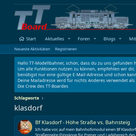
Start
Aktuelles
Foren
Blogs
Mit
Neueste Aktivitäten
Registrieren
Hallo TT-Modellbahner, schön, dass du zu uns gefunden h
Um alle Funktionen nutzen zu können, empfehlen wir dir,
benötigst nur eine gültige E-Mail-Adresse und schon kann
Deine Mailadresse wird für nichts Anderes verwendet al
Die Crew des TT-Boardes
Schlagworte
klasdorf
Bf Klasdorf - Höhe Straße vs. Bahnsteig
Ich habe vor, auf mein Bahnhofsmodul einen Bf Klasdorf z
Straßenseite (Eingänge für Preiser und Ladebereich de