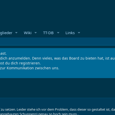
glieder
Wiki
TT-DB
Links
ast.
 dich anzumelden. Denn vieles, was das Board zu bieten hat, ist 
st du dich registrieren.
s zur Kommunikation zwischen uns.
u setzen. Leider stehe ich vor dem Problem, dass dieser so gestaltet ist, da
s angebauten Schuppens) genau so hoch sein muss...