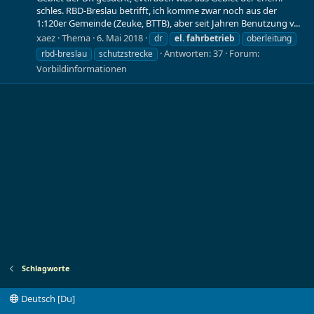
schles. RBD-Breslau betrifft, ich komme zwar noch aus der
1:120er Gemeinde (Zeuke, BTTB), aber seit Jahren Benutzung v...
xaez
Thema
6. Mai 2018
dr
el.
fahrbetrieb
oberleitung
Antworten: 37
Forum:
rbd-breslau
schutzstrecke
Vorbildinformationen
Schlagworte
Deutsch [Du]