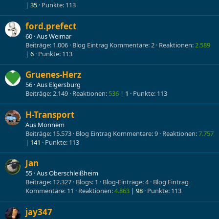
35
Punkte
113
ford.prefect
60
·
Aus
Weimar
Beiträge
1.006
Blog Eintrag Kommentare
2
Reaktionen
2.589
6
Punkte
113
Gruenes-Herz
56
·
Aus
Elgersburg
Beiträge
2.149
Reaktionen
536
1
Punkte
113
H-Transport
Aus
Monnem
Beiträge
15.573
Blog Eintrag Kommentare
9
Reaktionen
7.757
141
Punkte
113
Jan
55
·
Aus
Oberschleißheim
Beiträge
12.327
Blogs
1
Blog-Einträge
4
Blog Eintrag
Kommentare
11
Reaktionen
4.863
98
Punkte
113
jay347