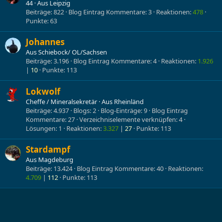
44
·
Aus
Leipzig
Beiträge
822
Blog Eintrag Kommentare
3
Reaktionen
478
Punkte
63
Johannes
Aus
Schiebock/ OL/Sachsen
Beiträge
3.196
Blog Eintrag Kommentare
4
Reaktionen
1.926
10
Punkte
113
Lokwolf
Cheffe / Mineralsekretär
·
Aus
Rheinländ
Beiträge
4.937
Blogs
2
Blog-Einträge
9
Blog Eintrag
Kommentare
27
Verzeichniselemente verknüpfen
4
Lösungen
1
Reaktionen
3.327
27
Punkte
113
Stardampf
Aus
Magdeburg
Beiträge
13.424
Blog Eintrag Kommentare
40
Reaktionen
4.709
112
Punkte
113