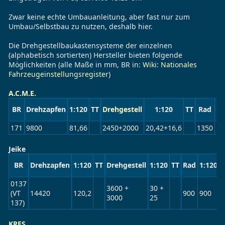
Zwar keine echte Umbauanleitung, aber fast nur zum
Umbau/Selbstbau zu nutzen, deshalb hier.
Die Drehgestellbaukastensysteme der einzelnen
(alphabetisch sortierten) Hersteller bieten folgende
Möglichkeiten (alle Maße in mm, BR in:
Wiki: Nationales
Fahrzeugeinstellungsregister
)
A.C.M.E.
BR
Drehzapfen
1:120
TT
Drehgestell
1:120
TT
Rad
1:
171
9800
81,66
2450+2000
20,42+16,6
1350
11
Jeike
BR
Drehzapfen
1:120
TT
Drehgestell
1:120
TT
Rad
1:120
T
0137
3600 +
30 +
(VT
14420
120,2
900
900
3000
25
137)
KRES