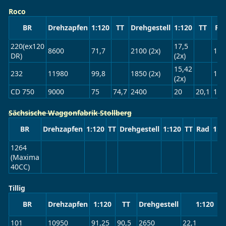
Roco
BR
Drehzapfen
1:120
TT
Drehgestell
1:120
TT
Ra
220(ex120
17,5
8600
71,7
2100 (2x)
105
DR)
(2x)
15,42
232
11980
99,8
1850 (2x)
105
(2x)
CD 750
9000
75
74,7
2400
20
20,1
100
Sächsische Waggonfabrik Stollberg
BR
Drehzapfen
1:120
TT
Drehgestell
1:120
TT
Rad
1:1
1264
(Maxima
40CC)
Tillig
BR
Drehzapfen
1:120
TT
Drehgestell
1:120
101
10950
91,25
90,5
2650
22,1