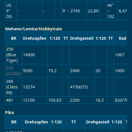
US
40"
9"
-
-
9' ~ 2743
22,89
~
8,47
DG
102
Mehano/Lemke/
Hobbytrain
BR
Drehzapfen
1:120
TT
Drehgestell
1:120
TT
Rad
250
(Blue
14900
1067
Tiger)
253
9500
79,2
2400
20
1000
(G2000)
266
(
Class
13274
4150(/2?)
66
)
481
12100
100,83
2200
18,3
820/760
Piko
BR
Drehzapfen
1:120
TT
Drehgestell
1:120
TT