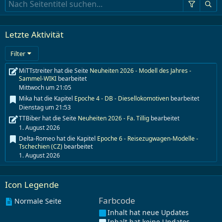
Letzte Aktivität
Filter
MiTTstreiter hat die Seite
Neuheiten 2026 - Modell des Jahres -
Sammel-WIKI
bearbeitet
Mittwoch um 21:05
Mika hat die Kapitel
Epoche 4 - DB - Diesellokomotiven
bearbeitet
Dienstag um 21:53
TTBiber hat die Seite
Neuheiten 2026 - Fa. Tillig
bearbeitet
1. August 2026
Delta-Romeo hat die Kapitel
Epoche 6 - Reisezugwagen-Modelle -
Tschechien (CZ)
bearbeitet
1. August 2026
Delta-Romeo hat die Kapitel
Epoche 6 - Reisezugwagen-Modelle -
Deutschland
bearbeitet
Icon Legende
31. Juli 2026
MiTTstreiter hat die Seite
Neuheiten 2026 - außer Tillig & Hornby
2
Farbcode
Normale Seite
mal bearbeitet
29. Juli 2026
Inhalt hat neue Updates
Inhalt hat keine Updates