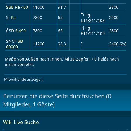
SBB Re 460
11000
91,7
2800
Tillig
SJ
Ra
7800
65
2900
E11/211/109
Tillig
ČSD
S 499
7800
65
2800
E11/211/109
SNCF
BB
11200
93,3
?
2400 (2x)
69000
Maße von Außen nach Innen, Mitte-Zapfen < 0 heißt nach
innen versetzt.
Mitwirkende anzeigen
Benutzer, die diese Seite durchsuchen
(0
Mitglieder, 1 Gäste)
Wiki Live-Suche