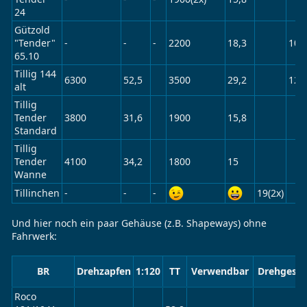
24
Gützold
"Tender"
-
-
-
2200
18,3
100
65.10
Tillig 144
6300
52,5
3500
29,2
125
alt
Tillig
Tender
3800
31,6
1900
15,8
Standard
Tillig
Tender
4100
34,2
1800
15
Wanne
Tillinchen
-
-
-
19(2x)
Und hier noch ein paar Gehäuse (z.B. Shapeways) ohne
Fahrwerk:
BR
Drehzapfen
1:120
TT
Verwendbar
Drehgestel
Roco