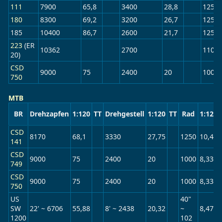
111
7900
65,8
3400
28,8
1250
180
8300
69,2
3200
26,7
1250
185
10400
86,7
2600
21,7
1250
223
(ER
10362
2700
1100
20)
CSD
9000
75
2400
20
1000
750
MTB
BR
Drehzapfen
1:120
TT
Drehgestell
1:120
TT
Rad
1:120
CSD
8170
68,1
3330
27,75
1250
10,42
141
CSD
9000
75
2400
20
1000
8,33
749
CSD
9000
75
2400
20
1000
8,33
750
US
40"
SW
22' ~ 6706
55,88
8' ~ 2438
20,32
~
8,47
1200
102