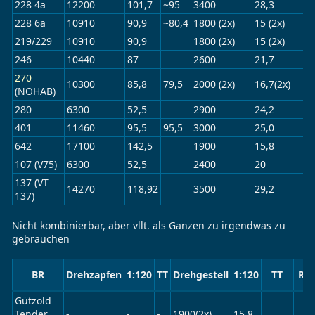
228 4a
12200
101,7
~95
3400
28,3
228 6a
10910
90,9
~80,4
1800 (2x)
15 (2x)
219/229
10910
90,9
1800 (2x)
15 (2x)
246
10440
87
2600
21,7
270
10300
85,8
79,5
2000 (2x)
16,7(2x)
(NOHAB)
280
6300
52,5
2900
24,2
401
11460
95,5
95,5
3000
25,0
642
17100
142,5
1900
15,8
107 (V75)
6300
52,5
2400
20
137 (VT
14270
118,92
3500
29,2
137)
Nicht kombinierbar, aber vllt. als Ganzen zu irgendwas zu
gebrauchen
BR
Drehzapfen
1:120
TT
Drehgestell
1:120
TT
Ra
Gützold
Tender
-
-
-
1900(2x)
15,8