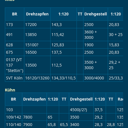
BR
Drehzapfen
1:120
TT
Drehgestell
1:120
T
173
17200
143,3
2500
20,83
3600 +
491
13850
115,42
30 + 25
3000
628
15100?
125,83
1900
15,83
675
16500
137,5
2500
20,83
0137 (VT
3500 +
29,2 +
137
13500
112,5
3000
25
"Stettin")
SVT Köln
16120/13260
134,33/110,5
3000/4000
25/33,3
Kühn
BR
Drehzapfen
1:120
TT
Drehgestell
1:120
TT
Rad
103
4500(/2?)
37,5
1250
109/142
7800
65
3500
29,2
1350
110/140
7900
65,8
65,5
3400
28,3
28,8
1250