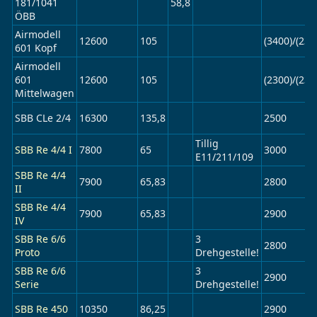
181/1041
58,8
ÖBB
Airmodell
12600
105
(3400)/(230
601 Kopf
Airmodell
601
12600
105
(2300)/(230
Mittelwagen
SBB CLe 2/4
16300
135,8
2500
Tillig
SBB Re 4/4 I
7800
65
3000
E11/211/109
SBB Re 4/4
7900
65,83
2800
II
SBB Re 4/4
7900
65,83
2900
IV
SBB Re 6/6
3
2800
Proto
Drehgestelle!
SBB Re 6/6
3
2900
Serie
Drehgestelle!
SBB Re 450
10350
86,25
2900