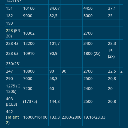
147/187
151
10160
84,67
4450
37,1
182
9900
82,5
3000
25
193
223
(ER
10362
2700
20)
228 4a
12200
101,7
3400
28,3
15
228 6a
10910
90,9
1800 (2x)
(2x)
230/231
247
10800
90
90
2700
22,5
22,
290
7000
58,3
2500
20,8
1275 (G
7200
60
2400
20
1206)
403
(17375)
144,8
2500
20,8
(ICE3)
442
(
Talent
16000/16100
133,3
2300/2800
19,16/23,33
2
)