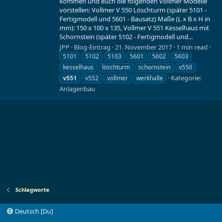
kommen und euch die folgenden Vollmer Modelle
vorstellen: Vollmer V 550 Löschturm (später 5101 -
Fertigmodell und 5601 - Bausatz) Maße (L x B x H in
mm): 150 x 100 x 135, Vollmer V 551 Kesselhaus mit
Schornstein (später 5102 - Fertigmodell und...
JPP
Blog-Eintrag
21. November 2017
1 min read
5101
5102
5103
5601
5602
5603
kesselhaus
löschturm
schornstein
v550
Kategorie:
v551
v552
vollmer
werkhalle
Anlagenbau
Schlagworte
Deutsch [Du]