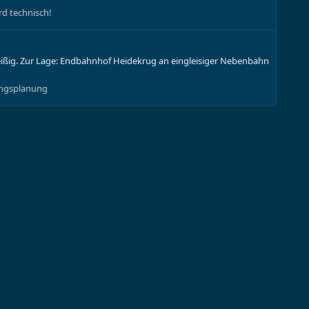
ird technisch!
eißig. Zur Lage: Endbahnhof Heidekrug an eingleisiger Nebenbahn
ungsplanung