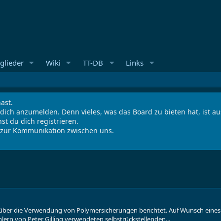
glieder
Wiki
TT-DB
Links
ast.
 dich anzumelden. Denn vieles, was das Board zu bieten hat, ist 
st du dich registrieren.
s zur Kommunikation zwischen uns.
über die Verwendung von Polymersicherungen berichtet. Auf Wunsch eines F
lern von Peter Gilling verwendeten selbstrückstellenden...