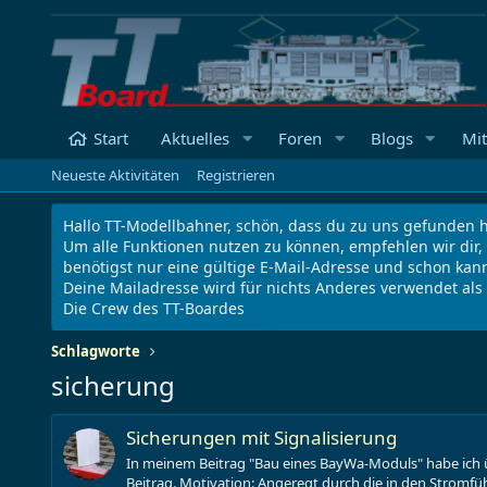
Start
Aktuelles
Foren
Blogs
Mit
Neueste Aktivitäten
Registrieren
Hallo TT-Modellbahner, schön, dass du zu uns gefunden h
Um alle Funktionen nutzen zu können, empfehlen wir dir,
benötigst nur eine gültige E-Mail-Adresse und schon kann
Deine Mailadresse wird für nichts Anderes verwendet al
Die Crew des TT-Boardes
Schlagworte
sicherung
Sicherungen mit Signalisierung
In meinem Beitrag "Bau eines BayWa-Moduls" habe ich 
Beitrag. Motivation: Angeregt durch die in den Stromfüh