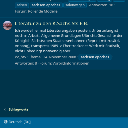
Antworten: 18
reisen
sachsen
epoche1
salonwagen
Forum:
Rollende Modelle
Literatur zu den K.Sächs.Sts.E.B.
Ich werde hier mal Literaturangaben posten. Unterteilung ist
noch in Arbeit.. Allgemeine Grundlagen Ulbricht: Geschichte der
Königlich Sächsischen Staatseisenbahnen (Reprint mit zusätzl.
Anhang), transpress 1989 -> Eher trockenes Werk mit Statistik,
nicht unbedingt notwendig aber...
xv_htv
Thema
24. November 2008
sachsen
epoche1
Antworten: 8
Forum:
Vorbildinformationen
Schlagworte
Deutsch [Du]