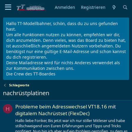
Anmelden
Registrieren
Hallo TT-Modellbahner, schön, dass du zu uns gefunden
hast.
Um alle Funktionen nutzen zu können, empfehlen wir dir,
dich anzumelden. Denn vieles, was das Board zu bieten hat,
ist ausschließlich angemeldeten Nutzern vorbehalten. Du
benötigst nur eine gültige E-Mail-Adresse und schon kannst
du dich registrieren.
Deine Mailadresse wird für nichts Anderes verwendet als
zur Kommunikation zwischen uns.
Die Crew des TT-Boardes
Schlagworte
nachrüstplatinen
Probleme beim Adresswechsel VT18.16 mit
H
digitalem Nachrüstset (FlexDec)
Hallo liebe Foriker, Bis jetzt war ich nur stiller Mitleser und habe
stillschweigend von Euren Erfahrungen und Tipps und Tricks
profitiert. Nun bin ich aber auf ein Problem gestoßen, zu dem es