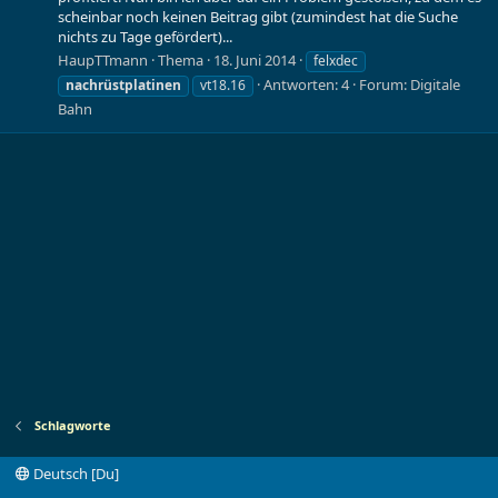
scheinbar noch keinen Beitrag gibt (zumindest hat die Suche
nichts zu Tage gefördert)...
HaupTTmann
Thema
18. Juni 2014
felxdec
Antworten: 4
Forum:
Digitale
nachrüstplatinen
vt18.16
Bahn
Schlagworte
Deutsch [Du]