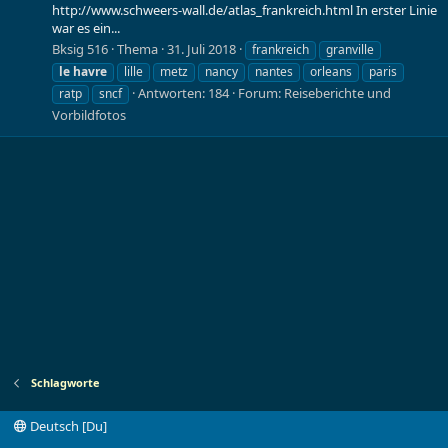
http://www.schweers-wall.de/atlas_frankreich.html In erster Linie
war es ein...
Bksig 516
Thema
31. Juli 2018
frankreich
granville
le
havre
lille
metz
nancy
nantes
orleans
paris
Antworten: 184
Forum:
Reiseberichte und
ratp
sncf
Vorbildfotos
Schlagworte
Deutsch [Du]