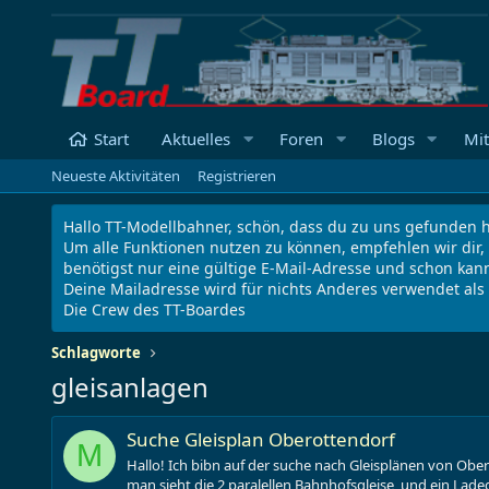
Start
Aktuelles
Foren
Blogs
Mit
Neueste Aktivitäten
Registrieren
Hallo TT-Modellbahner, schön, dass du zu uns gefunden h
Um alle Funktionen nutzen zu können, empfehlen wir dir,
benötigst nur eine gültige E-Mail-Adresse und schon kann
Deine Mailadresse wird für nichts Anderes verwendet al
Die Crew des TT-Boardes
Schlagworte
gleisanlagen
Suche Gleisplan Oberottendorf
M
Hallo! Ich bibn auf der suche nach Gleisplänen von Obero
man sieht die 2 paralellen Bahnhofsgleise, und ein Ladeg