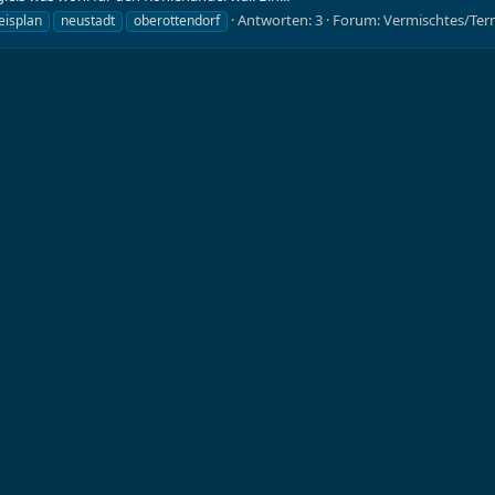
Antworten: 3
Forum:
Vermischtes/Ter
eisplan
neustadt
oberottendorf