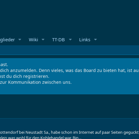
glieder
Wiki
TT-DB
Links
ast.
 dich anzumelden. Denn vieles, was das Board zu bieten hat, ist 
st du dich registrieren.
s zur Kommunikation zwischen uns.
ttendorf bei Neustadt Sa., habe schon im Internet auf paar Seiten geguckt, a
leis was wohl für den Kohlehandel war. Bin...