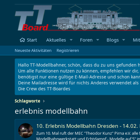
Start
Aktuelles
Foren
Blogs
Mit
Neueste Aktivitäten
Registrieren
Hallo TT-Modellbahner, schön, dass du zu uns gefunden h
Um alle Funktionen nutzen zu können, empfehlen wir dir,
benötigst nur eine gültige E-Mail-Adresse und schon kann
Deine Mailadresse wird für nichts Anderes verwendet al
Die Crew des TT-Boardes
Schlagworte
erlebnis modellbahn
10. Erlebnis Modellbahn Dresden - 14.02.
Zum 10. Mal ruft der MEC "Theodor Kunz" Pirna e.V. al
Modellbahnwerkstatt und Echtdampf - Modelle auf 5" in 