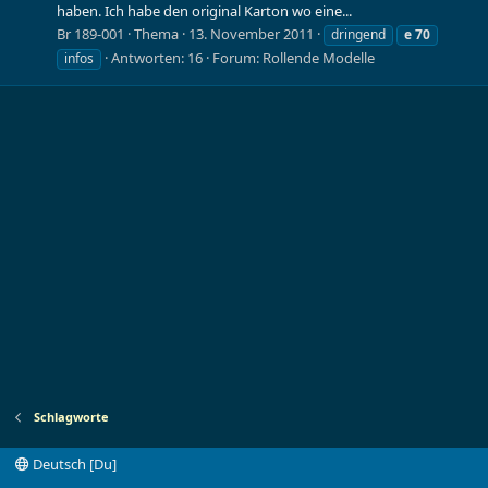
haben. Ich habe den original Karton wo eine...
Br 189-001
Thema
13. November 2011
dringend
e
70
Antworten: 16
Forum:
Rollende Modelle
infos
Schlagworte
Deutsch [Du]