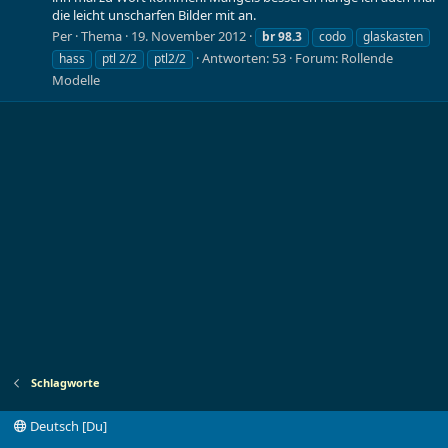
die leicht unscharfen Bilder mit an.
Per
Thema
19. November 2012
br
98.3
codo
glaskasten
Antworten: 53
Forum:
Rollende
hass
ptl 2/2
ptl2/2
Modelle
Schlagworte
Deutsch [Du]