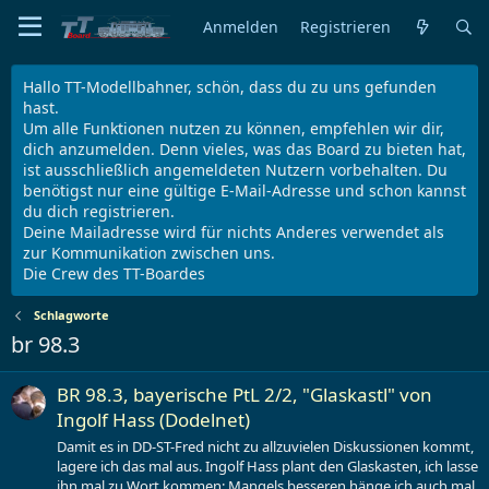
Anmelden
Registrieren
Hallo TT-Modellbahner, schön, dass du zu uns gefunden
hast.
Um alle Funktionen nutzen zu können, empfehlen wir dir,
dich anzumelden. Denn vieles, was das Board zu bieten hat,
ist ausschließlich angemeldeten Nutzern vorbehalten. Du
benötigst nur eine gültige E-Mail-Adresse und schon kannst
du dich registrieren.
Deine Mailadresse wird für nichts Anderes verwendet als
zur Kommunikation zwischen uns.
Die Crew des TT-Boardes
Schlagworte
br 98.3
BR 98.3, bayerische PtL 2/2, "Glaskastl" von
Ingolf Hass (Dodelnet)
Damit es in DD-ST-Fred nicht zu allzuvielen Diskussionen kommt,
lagere ich das mal aus. Ingolf Hass plant den Glaskasten, ich lasse
ihn mal zu Wort kommen: Mangels besseren hänge ich auch mal