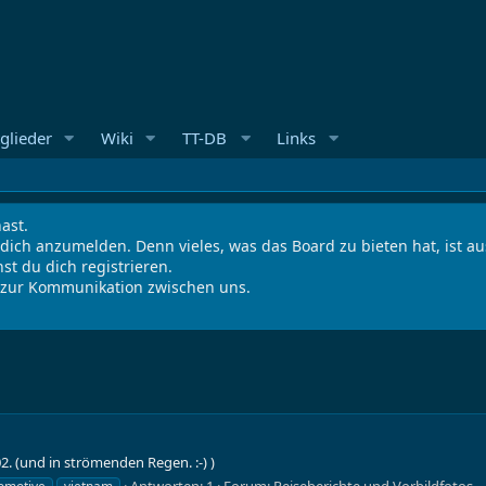
glieder
Wiki
TT-DB
Links
ast.
 dich anzumelden. Denn vieles, was das Board zu bieten hat, ist 
st du dich registrieren.
s zur Kommunikation zwischen uns.
 (und in strömenden Regen. :-) )
Antworten: 1
Forum:
Reiseberichte und Vorbildfotos