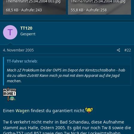
Themenfahrt 25.04.2004 003.jpg
Themenfahrt 25.04.2004 006.jpg
68,5 KB · Aufrufe: 243
55,8 KB · Aufrufe: 258
TT120
T
Gesperrt
4. November 2005
#22
TT-Fahrer schrieb:
Mach zZ Prakitkum bei der OVPS im Depot der Kirnitzschtalbahn - hab
da zu allem Zutritt! Kann mich ja mal mit dem Apparat auf die Jagd
machen.
Einen
Wagen
findest du garantiert nicht.
Tw 6 verkehrt nicht mehr in Bad Schandau, diese Aufnahme
stammt aus Halle, Ostern 2005. Es gibt nur noch Tw 8 sowie die
Gotha-T57 und B57 sowie den Tw Nr.9 der Lockwitztalbahn.