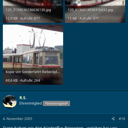
120_3139636236636130.jpg
120_6136613836316432.jpg
12,9 KB · Aufrufe: 977
15 KB · Aufrufe: 971
Kopie von Sonderfahrt Riebeckplatz.JPG
69,6 KB · Aufrufe: 264
R.S.
Ehrenmitglied
*Ehrenmitglied*
4. November 2005
#18
Dann haben wir den Niederflur-Beiwagen , welcher bei uns ,