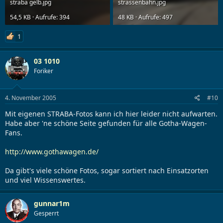
straba gelb.jpg
strassenbahn.jpg
54,5 KB · Aufrufe: 394
48 KB · Aufrufe: 497
1
03 1010
Foriker
4. November 2005
#10
Mit eigenen STRABA-Fotos kann ich hier leider nicht aufwarten.
Habe aber 'ne schöne Seite gefunden für alle Gotha-Wagen-
Fans.
http://www.gothawagen.de/
Da gibt's viele schöne Fotos, sogar sortiert nach Einsatzorten
und viel Wissenswertes.
gunnar1m
Gesperrt