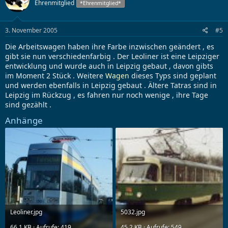
Ehrenmitglied
*Ehrenmitglied*
3. November 2005
#5
Die Arbeitswagen haben ihre Farbe inzwischen geändert , es
gibt sie nun verschiedenfarbig . Der Leoliner ist eine Leipziger
entwicklung und wurde auch in Leipzig gebaut , davon gibts
im Moment 2 Stück . Weitere
Wagen
dieses Typs sind geplant
und werden ebenfalls in Leipzig gebaut . Ältere Tatras sind in
Leipzig im Rückzug , es fahren nur noch wenige , ihre Tage
sind gezählt .
Anhänge
Leoliner.jpg
5032.jpg
66,1 KB · Aufrufe: 419
45,2 KB · Aufrufe: 549