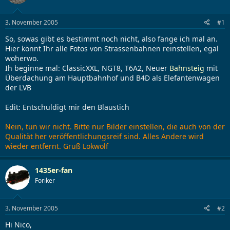
l
l
l
l
3. November 2005
#1
e
t
r
a
So, sowas gibt es bestimmt noch nicht, also fange ich mal an.
m
Hier könnt Ihr alle Fotos von Strassenbahnen reinstellen, egal
woherwo.
Ih beginne mal: ClassicXXL, NGT8, T6A2, Neuer
Bahnsteig
mit
Überdachung am Hauptbahnhof und B4D als Elefantenwagen
der LVB
Edit: Entschuldigt mir den Blaustich
Nein, tun wir nicht. Bitte nur Bilder einstellen, die auch von der
Qualität her veröffentlichungsreif sind. Alles Andere wird
wieder entfernt. Gruß Lokwolf
1435er-fan
Foriker
3. November 2005
#2
Hi Nico,