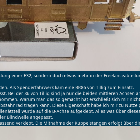
bildung einer E32, sondern doch etwas mehr in der Freelanceabteil
den. Als Spenderfahrwerk kam eine BR86 von Tillig zum Einsatz.
. Bei der 86 von Tillig sind ja nur die beiden mittleren Achsen a
ommen. Warum man das so gemacht hat erschließt sich mir nicht,
iebszahnrad tragen kann. Diese Eigenschaft habe ich mir zu Nutze
llenätzteil wurde auf die B-Achse aufgeklebt. Alles was über dieses
er Blindwelle angepasst.
ssend verklebt. Die Mitnahme der Kuppelstangen erfolgt über di