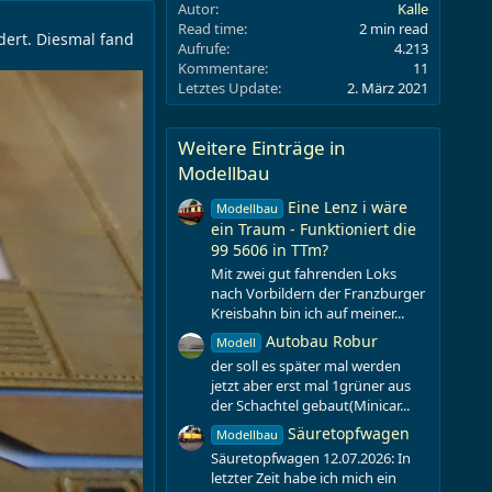
Autor
Kalle
Read time
2 min read
dert. Diesmal fand
Aufrufe
4.213
Kommentare
11
Letztes Update
2. März 2021
Weitere Einträge in
Modellbau
Eine Lenz i wäre
Modellbau
ein Traum - Funktioniert die
99 5606 in TTm?
Mit zwei gut fahrenden Loks
nach Vorbildern der Franzburger
Kreisbahn bin ich auf meiner...
Autobau Robur
Modell
der soll es später mal werden
jetzt aber erst mal 1grüner aus
der Schachtel gebaut(Minicar...
Säuretopfwagen
Modellbau
Säuretopfwagen 12.07.2026: In
letzter Zeit habe ich mich ein