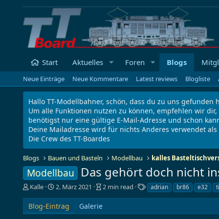
Start
Aktuelles
Foren
Blogs
Mitgl
Neue Einträge
Neue Kommentare
Latest reviews
Blogliste
Hallo TT-Modellbahner, schön, dass du zu uns gefunden h
Um alle Funktionen nutzen zu können, empfehlen wir dir,
benötigst nur eine gültige E-Mail-Adresse und schon kann
Deine Mailadresse wird für nichts Anderes verwendet al
Die Crew des TT-Boardes
Blogs
Bauen und Basteln
Modellbau
kalles Basteltischv
Das gehört doch nicht in
Modellbau
A
E
B
S
Kalle
2. März 2021
2 min read
adrian
br86
e32
t
u
r
l
c
t
s
o
h
Blog-Eintrag
Galerie
o
t
g
l