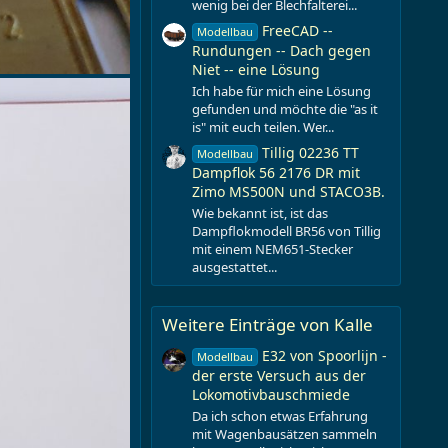
wenig bei der Blechfalterei...
FreeCAD --
Modellbau
Rundungen -- Dach gegen
Niet -- eine Lösung
Ich habe für mich eine Lösung
gefunden und möchte die "as it
is" mit euch teilen. Wer...
Tillig 02236 TT
Modellbau
Dampflok 56 2176 DR mit
Zimo MS500N und STACO3B.
Wie bekannt ist, ist das
Dampflokmodell BR56 von Tillig
mit einem NEM651-Stecker
ausgestattet...
Weitere Einträge von Kalle
E32 von Spoorlijn -
Modellbau
der erste Versuch aus der
Lokomotivbauschmiede
Da ich schon etwas Erfahrung
mit Wagenbausätzen sammeln