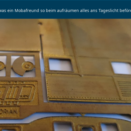
h, was ein Mobafreund so beim aufräumen alles ans Tageslicht beför