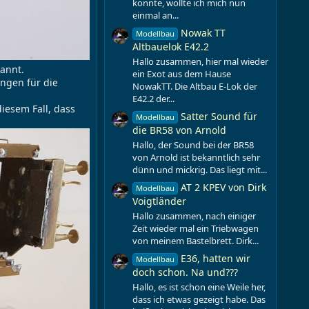
konnte, wollte ich mich nun
einmal an...
Nowak TT
Modellbau
Altbauelok E42.2
Hallo zusammen, hier mal wieder
kannt.
ein Exot aus dem Hause
ungen für die
NowakTT. Die Altbau E-Lok der
E42.2 der...
iesem Fall, dass
Satter Sound für
Modellbau
die BR58 von Arnold
Hallo, der Sound bei der BR58
von Arnold ist bekanntlich sehr
dünn und mickrig. Das liegt mit...
AT 2 KPEV von Dirk
Modellbau
Voigtländer
Hallo zusammen, nach einiger
Zeit wieder mal ein Triebwagen
von meinem Bastelbrett. Dirk...
E36, hatten wir
Modellbau
doch schon. Na und???
Hallo, es ist schon eine Weile her,
dass ich etwas gezeigt habe. Das