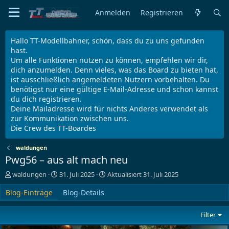
Anmelden
Registrieren
Hallo TT-Modellbahner, schön, dass du zu uns gefunden
hast.
Um alle Funktionen nutzen zu können, empfehlen wir dir,
dich anzumelden. Denn vieles, was das Board zu bieten hat,
ist ausschließlich angemeldeten Nutzern vorbehalten. Du
benötigst nur eine gültige E-Mail-Adresse und schon kannst
du dich registrieren.
Deine Mailadresse wird für nichts Anderes verwendet als
zur Kommunikation zwischen uns.
Die Crew des TT-Boardes
waldungen
Pwg56 – aus alt mach neu
A
E
waldungen
31. Juli 2025
Aktualisiert
31. Juli 2025
u
r
Blog-Einträge
t
s
Blog-Details
o
t
r
e
Filter
l